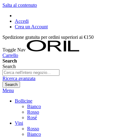
Salta al contenuto
Accedi
Crea un Account
Spedizione gratuita per ordini superiori ai €150
Toggle Nav
Carrello
Search
Search
Ricerca avanzata
Search
Menu
Bollicine
Bianco
Rosso
Rosé
Vini
Rosso
Bianco