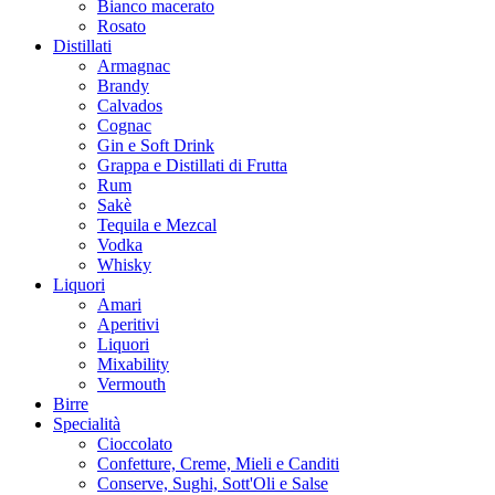
Bianco macerato
Rosato
Distillati
Armagnac
Brandy
Calvados
Cognac
Gin e Soft Drink
Grappa e Distillati di Frutta
Rum
Sakè
Tequila e Mezcal
Vodka
Whisky
Liquori
Amari
Aperitivi
Liquori
Mixability
Vermouth
Birre
Specialità
Cioccolato
Confetture, Creme, Mieli e Canditi
Conserve, Sughi, Sott'Oli e Salse