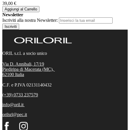
39,00 €
Aggiungi al Carrello
Newsletter
Iscriviti alla nostra Newsletter:
Iscriviti
ORIL s.r.l. a socio unico
Via D. Annibali, 17/19
Piediripa di Macerata (MC),
62100
Italia
C.F. e P.IVA 02131140432
(+39) 0733 237579
info@oril.it
orilsrl@pec.it