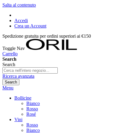
Salta al contenuto
Accedi
Crea un Account
Spedizione gratuita per ordini superiori ai €150
Toggle Nav
Carrello
Search
Search
Ricerca avanzata
Search
Menu
Bollicine
Bianco
Rosso
Rosé
Vini
Rosso
Bianco