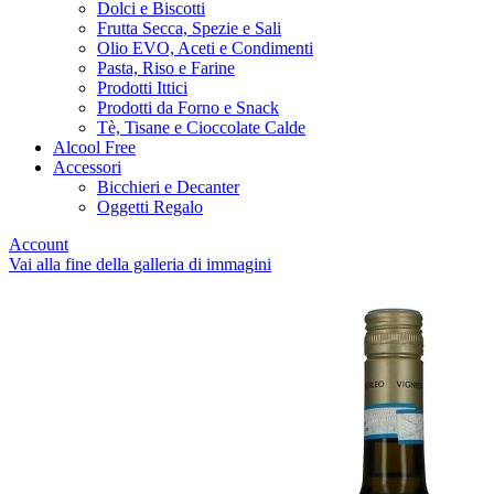
Dolci e Biscotti
Frutta Secca, Spezie e Sali
Olio EVO, Aceti e Condimenti
Pasta, Riso e Farine
Prodotti Ittici
Prodotti da Forno e Snack
Tè, Tisane e Cioccolate Calde
Alcool Free
Accessori
Bicchieri e Decanter
Oggetti Regalo
Account
Vai alla fine della galleria di immagini