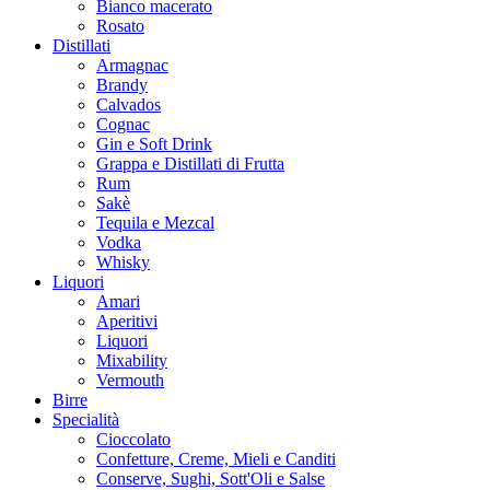
Bianco macerato
Rosato
Distillati
Armagnac
Brandy
Calvados
Cognac
Gin e Soft Drink
Grappa e Distillati di Frutta
Rum
Sakè
Tequila e Mezcal
Vodka
Whisky
Liquori
Amari
Aperitivi
Liquori
Mixability
Vermouth
Birre
Specialità
Cioccolato
Confetture, Creme, Mieli e Canditi
Conserve, Sughi, Sott'Oli e Salse