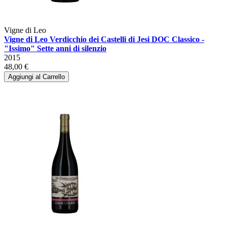
Vigne di Leo
Vigne di Leo Verdicchio dei Castelli di Jesi DOC Classico -
"Issimo" Sette anni di silenzio
2015
48,00 €
Aggiungi al Carrello