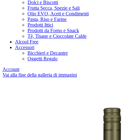
Dolci e Biscotti
Frutta Secca, Spezie e Sali
Olio EVO, Aceti e Condimenti
Pasta, Riso e Farine
Prodotti Ittici
Prodotti da Forno e Snack
Tè, Tisane e Cioccolate Calde
Alcool Free
Accessori
Bicchieri e Decanter
Oggetti Regalo
Account
Vai alla fine della galleria di immagini