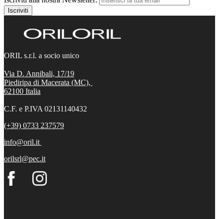
Iscriviti
ORIL s.r.l. a socio unico
Via D. Annibali, 17/19
Piediripa di Macerata (MC),
62100
Italia
C.F. e P.IVA 02131140432
(+39) 0733 237579
info@oril.it
orilsrl@pec.it