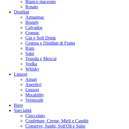
Bianco macerato
Rosato
Distillati
Armagnac
Brandy
Calvados
Cognac
Gin e Soft Drink
Grappa e Distillati di Frutta
Rum
Sakè
Tequila e Mezcal
Vodka
Whisky
Liquori
Amari
Aperitivi
Liquori
Mixability
Vermouth
Birre
Specialità
Cioccolato
Confetture, Creme, Mieli e Canditi
Conserve, Sughi, Sott'Oli e Salse