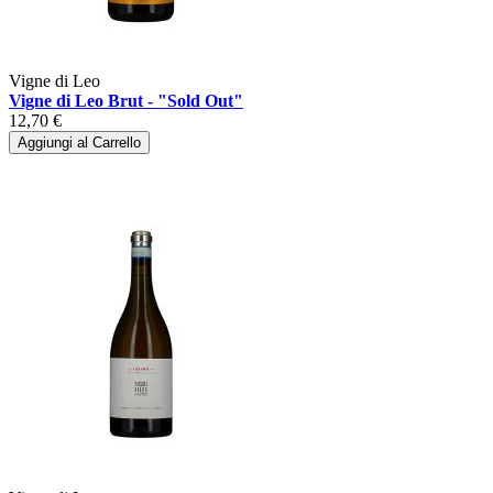
Vigne di Leo
Vigne di Leo Brut - "Sold Out"
12,70 €
Aggiungi al Carrello