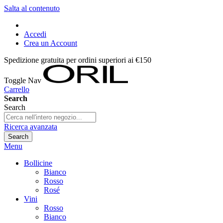
Salta al contenuto
Accedi
Crea un Account
Spedizione gratuita per ordini superiori ai €150
Toggle Nav
Carrello
Search
Search
Ricerca avanzata
Search
Menu
Bollicine
Bianco
Rosso
Rosé
Vini
Rosso
Bianco