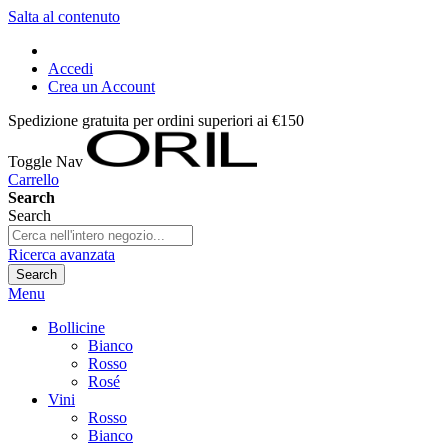
Salta al contenuto
Accedi
Crea un Account
Spedizione gratuita per ordini superiori ai €150
Toggle Nav
Carrello
Search
Search
Ricerca avanzata
Search
Menu
Bollicine
Bianco
Rosso
Rosé
Vini
Rosso
Bianco