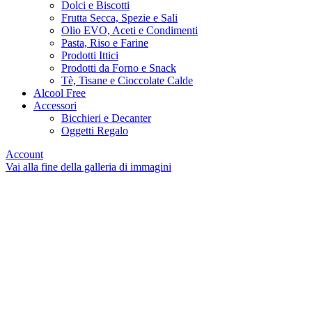
Dolci e Biscotti
Frutta Secca, Spezie e Sali
Olio EVO, Aceti e Condimenti
Pasta, Riso e Farine
Prodotti Ittici
Prodotti da Forno e Snack
Tè, Tisane e Cioccolate Calde
Alcool Free
Accessori
Bicchieri e Decanter
Oggetti Regalo
Account
Vai alla fine della galleria di immagini