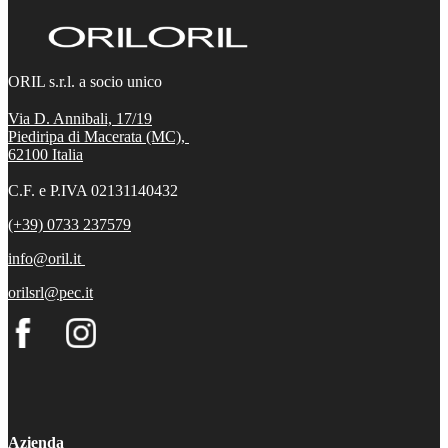
ORIL s.r.l. a socio unico
Via D. Annibali, 17/19
Piediripa di Macerata (MC),
62100
Italia
C.F. e P.IVA 02131140432
(+39) 0733 237579
info@oril.it
orilsrl@pec.it
Azienda