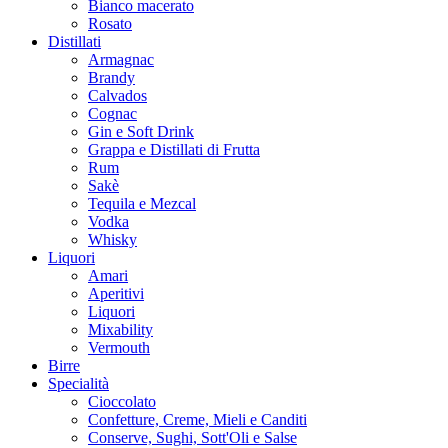
Bianco macerato
Rosato
Distillati
Armagnac
Brandy
Calvados
Cognac
Gin e Soft Drink
Grappa e Distillati di Frutta
Rum
Sakè
Tequila e Mezcal
Vodka
Whisky
Liquori
Amari
Aperitivi
Liquori
Mixability
Vermouth
Birre
Specialità
Cioccolato
Confetture, Creme, Mieli e Canditi
Conserve, Sughi, Sott'Oli e Salse