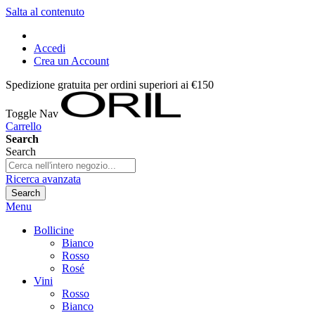
Salta al contenuto
Accedi
Crea un Account
Spedizione gratuita per ordini superiori ai €150
Toggle Nav
Carrello
Search
Search
Ricerca avanzata
Search
Menu
Bollicine
Bianco
Rosso
Rosé
Vini
Rosso
Bianco