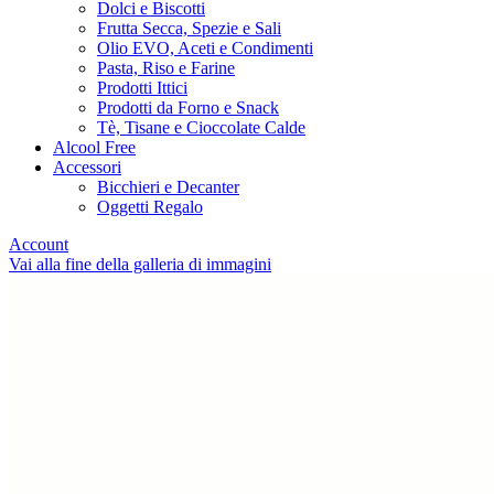
Dolci e Biscotti
Frutta Secca, Spezie e Sali
Olio EVO, Aceti e Condimenti
Pasta, Riso e Farine
Prodotti Ittici
Prodotti da Forno e Snack
Tè, Tisane e Cioccolate Calde
Alcool Free
Accessori
Bicchieri e Decanter
Oggetti Regalo
Account
Vai alla fine della galleria di immagini