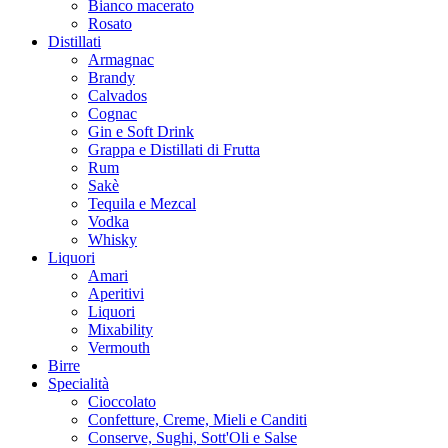
Bianco macerato
Rosato
Distillati
Armagnac
Brandy
Calvados
Cognac
Gin e Soft Drink
Grappa e Distillati di Frutta
Rum
Sakè
Tequila e Mezcal
Vodka
Whisky
Liquori
Amari
Aperitivi
Liquori
Mixability
Vermouth
Birre
Specialità
Cioccolato
Confetture, Creme, Mieli e Canditi
Conserve, Sughi, Sott'Oli e Salse