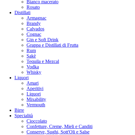
Bianco macerato
Rosato
Distillati
Armagnac
Brandy
Calvados
Cognac
Gin e Soft Drink
Grappa e Distillati di Frutta
Rum
Sakè
Tequila e Mezcal
Vodka
Whisky
Liquori
Amari
Aperitivi
Liquori
Mixability
Vermouth
Birre
Specialità
Cioccolato
Confetture, Creme, Mieli e Canditi
Conserve, Sughi, Sott'Oli e Salse