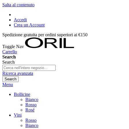
Salta al contenuto
Accedi
Crea un Account
Spedizione gratuita per ordini superiori ai €150
Toggle Nav
Carrello
Search
Search
Ricerca avanzata
Search
Menu
Bollicine
Bianco
Rosso
Rosé
Vini
Rosso
Bianco