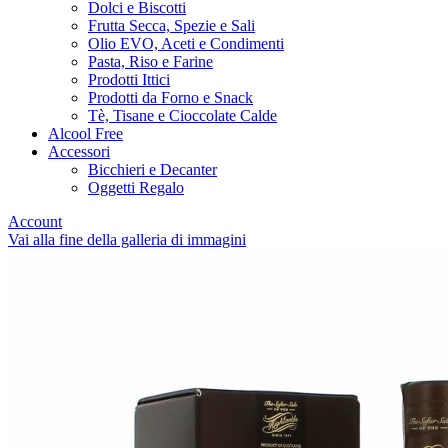
Dolci e Biscotti
Frutta Secca, Spezie e Sali
Olio EVO, Aceti e Condimenti
Pasta, Riso e Farine
Prodotti Ittici
Prodotti da Forno e Snack
Tè, Tisane e Cioccolate Calde
Alcool Free
Accessori
Bicchieri e Decanter
Oggetti Regalo
Account
Vai alla fine della galleria di immagini