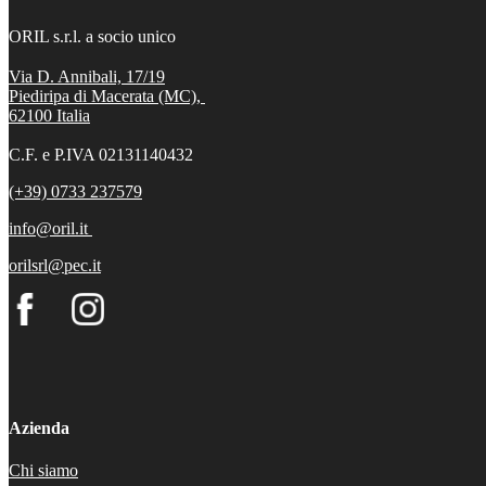
ORIL s.r.l. a socio unico
Via D. Annibali, 17/19
Piediripa di Macerata (MC),
62100
Italia
C.F. e P.IVA 02131140432
(+39) 0733 237579
info@oril.it
orilsrl@pec.it
Azienda
Chi siamo