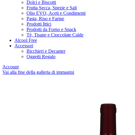
Dolci e Biscotti
Frutta Secca, Spezie e Sali
Olio EVO, Aceti e Condimenti
Pasta, Riso e Farine
Prodotti Ittici
Prodotti da Forno e Snack
Tè, Tisane e Cioccolate Calde
Alcool Free
Accessori
Bicchieri e Decanter
Oggetti Regalo
Account
Vai alla fine della galleria di immagini