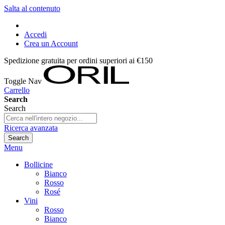
Salta al contenuto
Accedi
Crea un Account
Spedizione gratuita per ordini superiori ai €150
Toggle Nav
Carrello
Search
Search
Ricerca avanzata
Search
Menu
Bollicine
Bianco
Rosso
Rosé
Vini
Rosso
Bianco