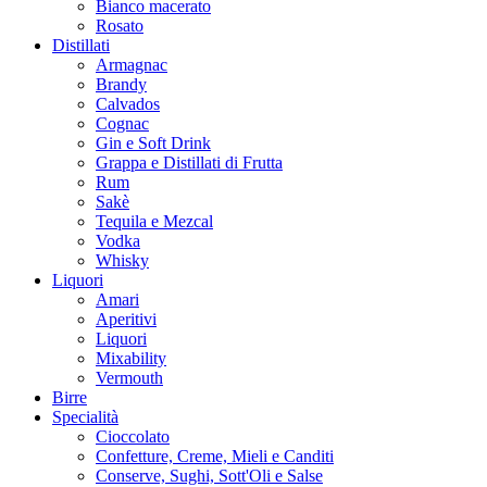
Bianco macerato
Rosato
Distillati
Armagnac
Brandy
Calvados
Cognac
Gin e Soft Drink
Grappa e Distillati di Frutta
Rum
Sakè
Tequila e Mezcal
Vodka
Whisky
Liquori
Amari
Aperitivi
Liquori
Mixability
Vermouth
Birre
Specialità
Cioccolato
Confetture, Creme, Mieli e Canditi
Conserve, Sughi, Sott'Oli e Salse