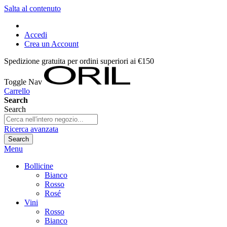
Salta al contenuto
Accedi
Crea un Account
Spedizione gratuita per ordini superiori ai €150
Toggle Nav
Carrello
Search
Search
Ricerca avanzata
Search
Menu
Bollicine
Bianco
Rosso
Rosé
Vini
Rosso
Bianco