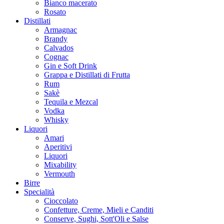
Bianco macerato
Rosato
Distillati
Armagnac
Brandy
Calvados
Cognac
Gin e Soft Drink
Grappa e Distillati di Frutta
Rum
Sakè
Tequila e Mezcal
Vodka
Whisky
Liquori
Amari
Aperitivi
Liquori
Mixability
Vermouth
Birre
Specialità
Cioccolato
Confetture, Creme, Mieli e Canditi
Conserve, Sughi, Sott'Oli e Salse