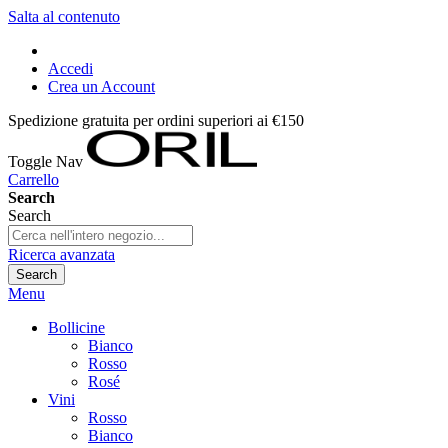
Salta al contenuto
Accedi
Crea un Account
Spedizione gratuita per ordini superiori ai €150
Toggle Nav
Carrello
Search
Search
Ricerca avanzata
Search
Menu
Bollicine
Bianco
Rosso
Rosé
Vini
Rosso
Bianco