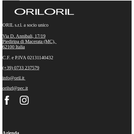
ORIL s.r.l. a socio unico
Via D. Annibali, 17/19
Piediripa di Macerata (MC),
62100
Italia
C.F. e P.IVA 02131140432
(+39) 0733 237579
info@oril.it
orilsrl@pec.it
Azienda