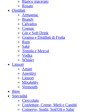
Bianco macerato
Rosato
Distillati
Armagnac
Brandy
Calvados
Cognac
Gin e Soft Drink
Grappa e Distillati di Frutta
Rum
Sakè
Tequila e Mezcal
Vodka
Whisky
Liquori
Amari
Aperitivi
Liquori
Mixability
Vermouth
Birre
Specialità
Cioccolato
Confetture, Creme, Mieli e Canditi
Conserve, Sughi, Sott'Oli e Salse