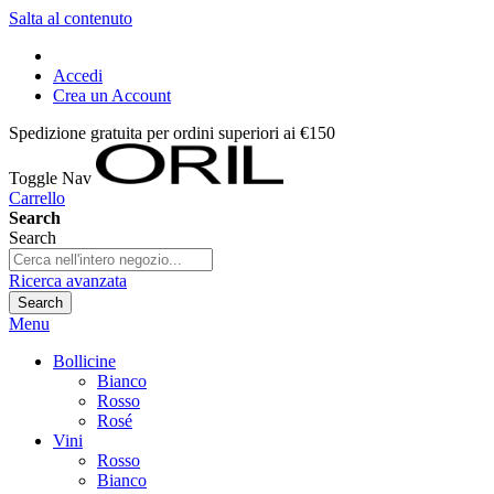
Salta al contenuto
Accedi
Crea un Account
Spedizione gratuita per ordini superiori ai €150
Toggle Nav
Carrello
Search
Search
Ricerca avanzata
Search
Menu
Bollicine
Bianco
Rosso
Rosé
Vini
Rosso
Bianco