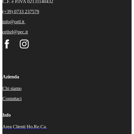
C.F. e P.IVA 02131140432
(+39) 0733 237579
info@oril.it
orilsrl@pec.it
Azienda
Chi siamo
Contattaci
Info
Area Clienti Ho.Re.Ca.