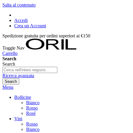
Salta al contenuto
Accedi
Crea un Account
Spedizione gratuita per ordini superiori ai €150
Toggle Nav
Carrello
Search
Search
Ricerca avanzata
Search
Menu
Bollicine
Bianco
Rosso
Rosé
Vini
Rosso
Bianco