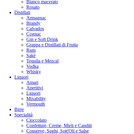
Bianco macerato
Rosato
Distillati
Armagnac
Brandy
Calvados
Cognac
Gin e Soft Drink
Grappa e Distillati di Frutta
Rum
Sakè
Tequila e Mezcal
Vodka
Whisky
Liquori
Amari
Aperitivi
Liquori
Mixability
Vermouth
Birre
Specialità
Cioccolato
Confetture, Creme, Mieli e Canditi
Conserve, Sughi, Sott'Oli e Salse