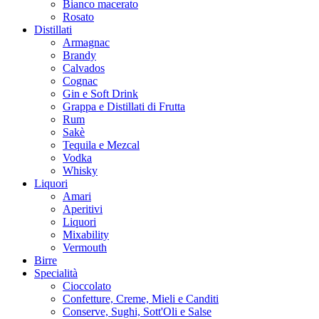
Bianco macerato
Rosato
Distillati
Armagnac
Brandy
Calvados
Cognac
Gin e Soft Drink
Grappa e Distillati di Frutta
Rum
Sakè
Tequila e Mezcal
Vodka
Whisky
Liquori
Amari
Aperitivi
Liquori
Mixability
Vermouth
Birre
Specialità
Cioccolato
Confetture, Creme, Mieli e Canditi
Conserve, Sughi, Sott'Oli e Salse