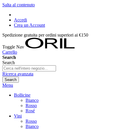
Salta al contenuto
Accedi
Crea un Account
Spedizione gratuita per ordini superiori ai €150
Toggle Nav
Carrello
Search
Search
Ricerca avanzata
Search
Menu
Bollicine
Bianco
Rosso
Rosé
Vini
Rosso
Bianco