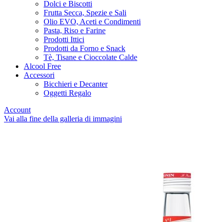
Dolci e Biscotti
Frutta Secca, Spezie e Sali
Olio EVO, Aceti e Condimenti
Pasta, Riso e Farine
Prodotti Ittici
Prodotti da Forno e Snack
Tè, Tisane e Cioccolate Calde
Alcool Free
Accessori
Bicchieri e Decanter
Oggetti Regalo
Account
Vai alla fine della galleria di immagini