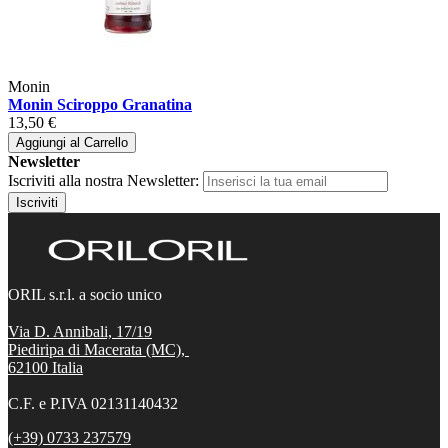
Monin
Monin Sciroppo Granatina
13,50 €
Aggiungi al Carrello
Newsletter
Iscriviti alla nostra Newsletter:
Iscriviti
ORIL s.r.l. a socio unico
Via D. Annibali, 17/19
Piediripa di Macerata (MC),
62100
Italia
C.F. e P.IVA 02131140432
(+39) 0733 237579