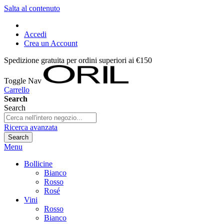
Salta al contenuto
Accedi
Crea un Account
Spedizione gratuita per ordini superiori ai €150
Toggle Nav
Carrello
Search
Search
Ricerca avanzata
Search
Menu
Bollicine
Bianco
Rosso
Rosé
Vini
Rosso
Bianco