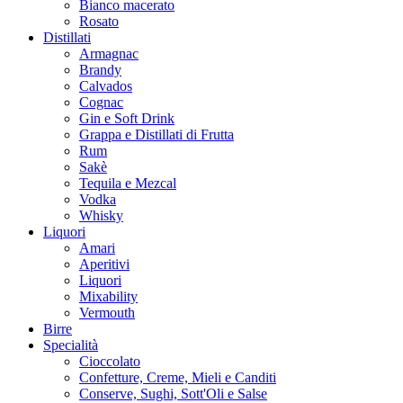
Bianco macerato
Rosato
Distillati
Armagnac
Brandy
Calvados
Cognac
Gin e Soft Drink
Grappa e Distillati di Frutta
Rum
Sakè
Tequila e Mezcal
Vodka
Whisky
Liquori
Amari
Aperitivi
Liquori
Mixability
Vermouth
Birre
Specialità
Cioccolato
Confetture, Creme, Mieli e Canditi
Conserve, Sughi, Sott'Oli e Salse