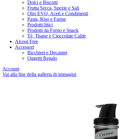
Dolci e Biscotti
Frutta Secca, Spezie e Sali
Olio EVO, Aceti e Condimenti
Pasta, Riso e Farine
Prodotti Ittici
Prodotti da Forno e Snack
Tè, Tisane e Cioccolate Calde
Alcool Free
Accessori
Bicchieri e Decanter
Oggetti Regalo
Account
Vai alla fine della galleria di immagini