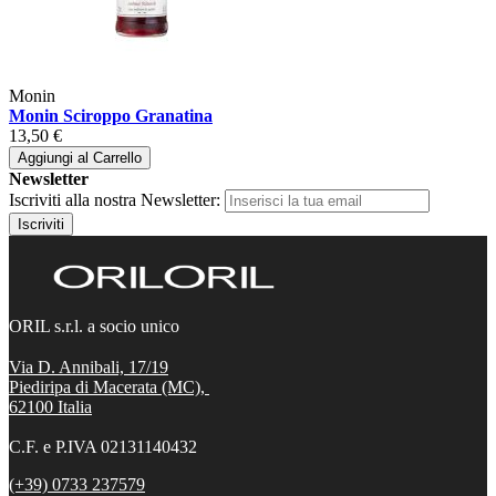
Monin
Monin Sciroppo Granatina
13,50 €
Aggiungi al Carrello
Newsletter
Iscriviti alla nostra Newsletter:
Iscriviti
ORIL s.r.l. a socio unico
Via D. Annibali, 17/19
Piediripa di Macerata (MC),
62100
Italia
C.F. e P.IVA 02131140432
(+39) 0733 237579