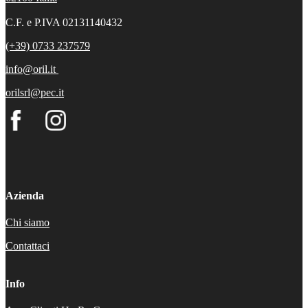
C.F. e P.IVA 02131140432
(+39) 0733 237579
info@oril.it
orilsrl@pec.it
Azienda
Chi siamo
Contattaci
Info