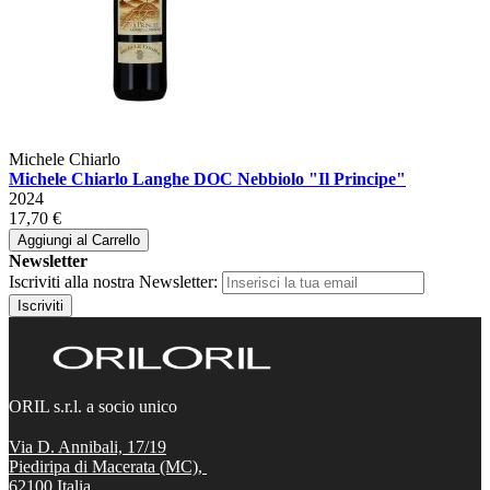
Michele Chiarlo
Michele Chiarlo Langhe DOC Nebbiolo "Il Principe"
2024
17,70 €
Aggiungi al Carrello
Newsletter
Iscriviti alla nostra Newsletter:
Iscriviti
ORIL s.r.l. a socio unico
Via D. Annibali, 17/19
Piediripa di Macerata (MC),
62100
Italia