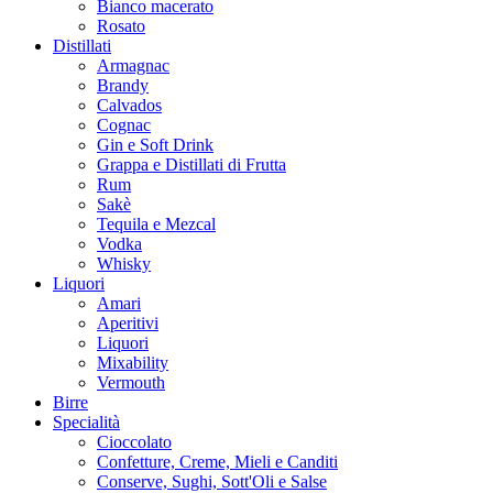
Bianco macerato
Rosato
Distillati
Armagnac
Brandy
Calvados
Cognac
Gin e Soft Drink
Grappa e Distillati di Frutta
Rum
Sakè
Tequila e Mezcal
Vodka
Whisky
Liquori
Amari
Aperitivi
Liquori
Mixability
Vermouth
Birre
Specialità
Cioccolato
Confetture, Creme, Mieli e Canditi
Conserve, Sughi, Sott'Oli e Salse