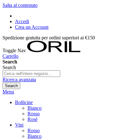
Salta al contenuto
Accedi
Crea un Account
Spedizione gratuita per ordini superiori ai €150
Toggle Nav
Carrello
Search
Search
Ricerca avanzata
Search
Menu
Bollicine
Bianco
Rosso
Rosé
Vini
Rosso
Bianco