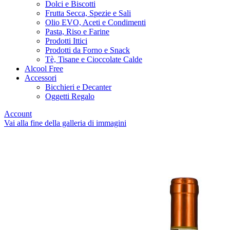
Dolci e Biscotti
Frutta Secca, Spezie e Sali
Olio EVO, Aceti e Condimenti
Pasta, Riso e Farine
Prodotti Ittici
Prodotti da Forno e Snack
Tè, Tisane e Cioccolate Calde
Alcool Free
Accessori
Bicchieri e Decanter
Oggetti Regalo
Account
Vai alla fine della galleria di immagini