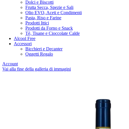
Dolci e Biscotti
Frutta Secca, Spezie e Sali
Olio EVO, Aceti e Condimenti
Pasta, Riso e Farine
Prodotti Ittici
Prodotti da Forno e Snack
Tè, Tisane e Cioccolate Calde
Alcool Free
Accessori
Bicchieri e Decanter
Oggetti Regalo
Account
Vai alla fine della galleria di immagini