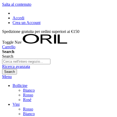
Salta al contenuto
Accedi
Crea un Account
Spedizione gratuita per ordini superiori ai €150
Toggle Nav
Carrello
Search
Search
Ricerca avanzata
Search
Menu
Bollicine
Bianco
Rosso
Rosé
Vini
Rosso
Bianco