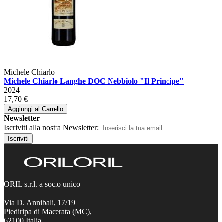
Michele Chiarlo
Michele Chiarlo Langhe DOC Nebbiolo "Il Principe"
2024
17,70 €
Aggiungi al Carrello
Newsletter
Iscriviti alla nostra Newsletter:
Iscriviti
ORIL s.r.l. a socio unico
Via D. Annibali, 17/19
Piediripa di Macerata (MC),
62100
Italia