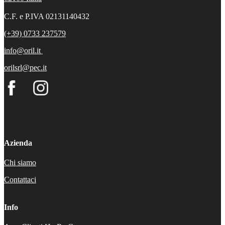
C.F. e P.IVA 02131140432
(+39) 0733 237579
info@oril.it
orilsrl@pec.it
Azienda
Chi siamo
Contattaci
Info