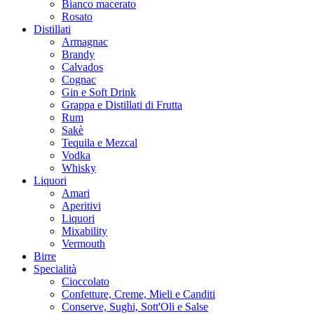
Bianco macerato
Rosato
Distillati
Armagnac
Brandy
Calvados
Cognac
Gin e Soft Drink
Grappa e Distillati di Frutta
Rum
Sakè
Tequila e Mezcal
Vodka
Whisky
Liquori
Amari
Aperitivi
Liquori
Mixability
Vermouth
Birre
Specialità
Cioccolato
Confetture, Creme, Mieli e Canditi
Conserve, Sughi, Sott'Oli e Salse