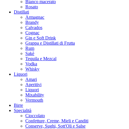
Bianco macerato
Rosato
Distillati
Armagnac
Brandy
Calvados
Cognac
Gin e Soft Drink
Grappa e Distillati di Frutta
Rum
Sakè
Tequila e Mezcal
Vodka
Whisky
Liquori
Amari
Aperitivi
Liquori
Mixability
Vermouth
Birre
Specialità
Cioccolato
Confetture, Creme, Mieli e Canditi
Conserve, Sughi, Sott'Oli e Salse