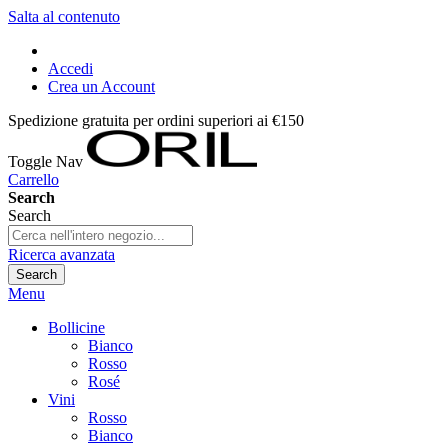
Salta al contenuto
Accedi
Crea un Account
Spedizione gratuita per ordini superiori ai €150
Toggle Nav
Carrello
Search
Search
Ricerca avanzata
Search
Menu
Bollicine
Bianco
Rosso
Rosé
Vini
Rosso
Bianco