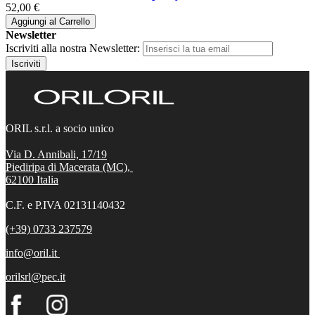
52,00 €
Aggiungi al Carrello
Newsletter
Iscriviti alla nostra Newsletter:
Iscriviti
ORIL s.r.l. a socio unico
Via D. Annibali, 17/19
Piediripa di Macerata (MC),
62100
Italia
C.F. e P.IVA 02131140432
(+39) 0733 237579
info@oril.it
orilsrl@pec.it