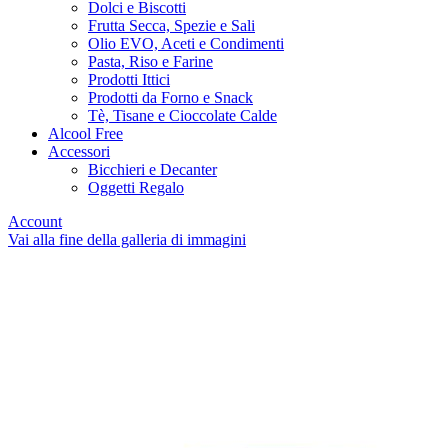
Dolci e Biscotti
Frutta Secca, Spezie e Sali
Olio EVO, Aceti e Condimenti
Pasta, Riso e Farine
Prodotti Ittici
Prodotti da Forno e Snack
Tè, Tisane e Cioccolate Calde
Alcool Free
Accessori
Bicchieri e Decanter
Oggetti Regalo
Account
Vai alla fine della galleria di immagini