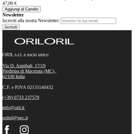
47,00 €
Aggiungi al Carrello
Newsletter
Iscriviti alla nostra Newsletter:
Iscriviti
ORIL s.r.l. a socio unico
Via D. Annibali, 17/19
Piediripa di Macerata (MC),
62100
Italia
C.F. e P.IVA 02131140432
(+39) 0733 237579
info@oril.it
orilsrl@pec.it