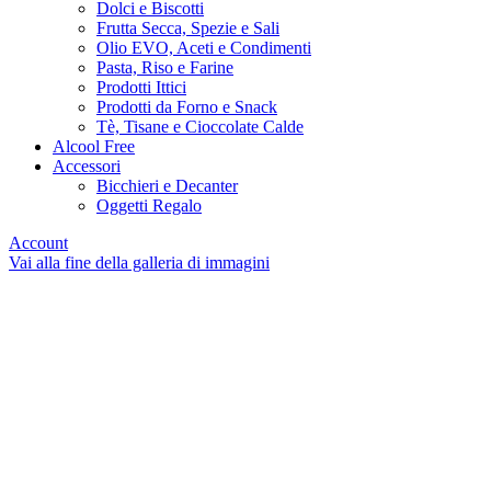
Dolci e Biscotti
Frutta Secca, Spezie e Sali
Olio EVO, Aceti e Condimenti
Pasta, Riso e Farine
Prodotti Ittici
Prodotti da Forno e Snack
Tè, Tisane e Cioccolate Calde
Alcool Free
Accessori
Bicchieri e Decanter
Oggetti Regalo
Account
Vai alla fine della galleria di immagini