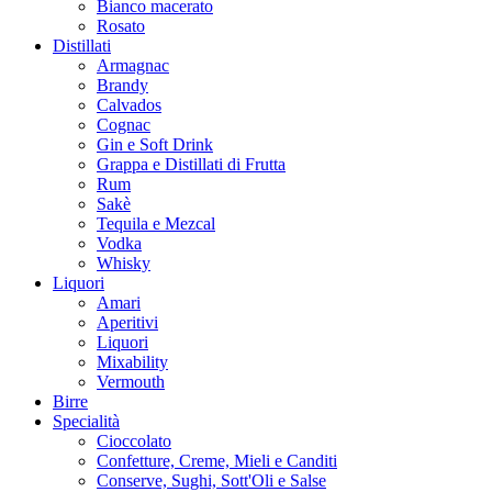
Bianco macerato
Rosato
Distillati
Armagnac
Brandy
Calvados
Cognac
Gin e Soft Drink
Grappa e Distillati di Frutta
Rum
Sakè
Tequila e Mezcal
Vodka
Whisky
Liquori
Amari
Aperitivi
Liquori
Mixability
Vermouth
Birre
Specialità
Cioccolato
Confetture, Creme, Mieli e Canditi
Conserve, Sughi, Sott'Oli e Salse