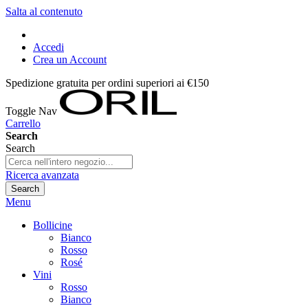
Salta al contenuto
Accedi
Crea un Account
Spedizione gratuita per ordini superiori ai €150
Toggle Nav
Carrello
Search
Search
Ricerca avanzata
Search
Menu
Bollicine
Bianco
Rosso
Rosé
Vini
Rosso
Bianco