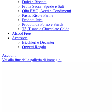
Dolci e Biscotti
Frutta Secca, Spezie e Sali
Olio EVO, Aceti e Condimenti
Pasta, Riso e Farine
Prodotti Ittici
Prodotti da Forno e Snack
Tè, Tisane e Cioccolate Calde
Alcool Free
Accessori
Bicchieri e Decanter
Oggetti Regalo
Account
Vai alla fine della galleria di immagini