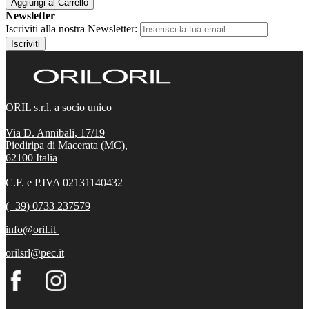
Aggiungi al Carrello
Newsletter
Iscriviti alla nostra Newsletter:
Iscriviti
ORIL s.r.l. a socio unico
Via D. Annibali, 17/19
Piediripa di Macerata (MC),
62100
Italia
C.F. e P.IVA 02131140432
(+39) 0733 237579
info@oril.it
orilsrl@pec.it