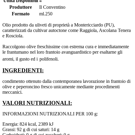
Unità Disponibili
4
Produttore
Il Conventino
Formato
ml.250
Olio prodotto da uliveti di proprietà a Montericciardo (PU),
caratterizzati da cultivar autoctone come Raggiola, Ascolana Tenera
e Rosciola.
Raccolgono olive freschissime con estrema cura e immediatamente
le frantumano nel loro frantoio avanguardistico per esaltarne gli
aromi, il gusto ed i
polifenoli.
INGREDIENTI:
condimento ottenuto dalla contemporanea lavorazione in frantoio di
olive e peperoncino fresco unicamente mediante procedimenti
meccanici.
VALORI NUTRIZIONALI:
INFORMAZIONI NUTRIZIONALI PER 100 g:
Energia: 824 kcal, 2389 kJ
Grassi: 92 g di cui saturi: 14 g
Carboidrati: 0 g di cui zuccheri: 0 g