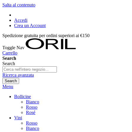
Salta al contenuto
Accedi
Crea un Account
Spedizione gratuita per ordini superiori ai €150
Toggle Nav
Carrello
Search
Search
Ricerca avanzata
Search
Menu
Bollicine
Bianco
Rosso
Rosé
Vini
Rosso
Bianco