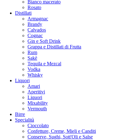
Bianco macerato
Rosato
Distillati
Armagnac
Brandy
Calvados
Cognac
Gin e Soft Drink
Grappa e Distillati di Frutta
Rum
Sakè
Tequila e Mezcal
Vodka
Whisky
Liquori
Amari
Aperitivi
Liquori
Mixability
Vermouth
Birre
Specialità
Cioccolato
Confetture, Creme, Mieli e Canditi
Conserve, Sughi, Sott'Oli e Salse