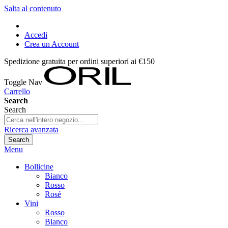
Salta al contenuto
Accedi
Crea un Account
Spedizione gratuita per ordini superiori ai €150
Toggle Nav
Carrello
Search
Search
Ricerca avanzata
Search
Menu
Bollicine
Bianco
Rosso
Rosé
Vini
Rosso
Bianco