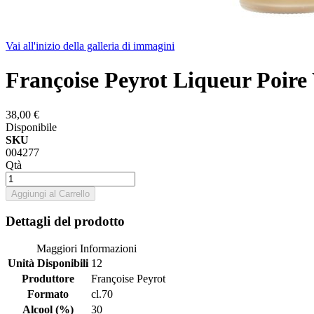
Vai all'inizio della galleria di immagini
Françoise Peyrot Liqueur Poi
38,00 €
Disponibile
SKU
004277
Qtà
Aggiungi al Carrello
Dettagli del prodotto
Maggiori Informazioni
Unità Disponibili
12
Produttore
Françoise Peyrot
Formato
cl.70
Alcool (%)
30