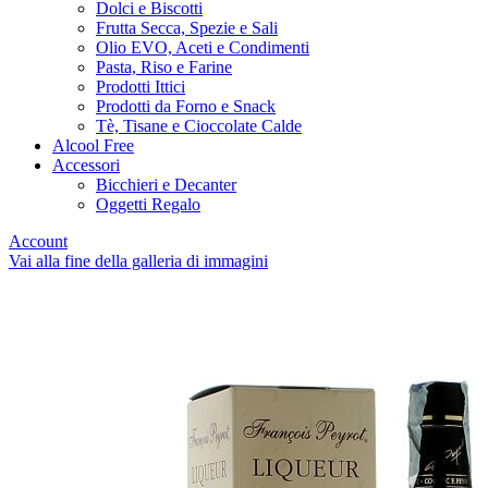
Dolci e Biscotti
Frutta Secca, Spezie e Sali
Olio EVO, Aceti e Condimenti
Pasta, Riso e Farine
Prodotti Ittici
Prodotti da Forno e Snack
Tè, Tisane e Cioccolate Calde
Alcool Free
Accessori
Bicchieri e Decanter
Oggetti Regalo
Account
Vai alla fine della galleria di immagini