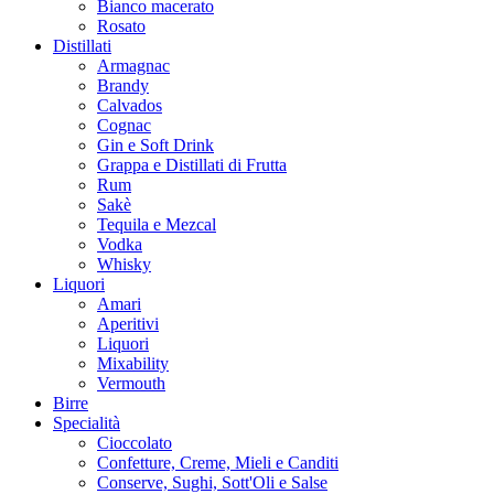
Bianco macerato
Rosato
Distillati
Armagnac
Brandy
Calvados
Cognac
Gin e Soft Drink
Grappa e Distillati di Frutta
Rum
Sakè
Tequila e Mezcal
Vodka
Whisky
Liquori
Amari
Aperitivi
Liquori
Mixability
Vermouth
Birre
Specialità
Cioccolato
Confetture, Creme, Mieli e Canditi
Conserve, Sughi, Sott'Oli e Salse