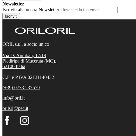
Newsletter
Iscriviti alla nostra Newsletter:
Iscriviti
ORIL s.r.l. a socio unico
Via D. Annibali, 17/19
Piediripa di Macerata (MC),
62100
Italia
C.F. e P.IVA 02131140432
(+39) 0733 237579
info@oril.it
orilsrl@pec.it