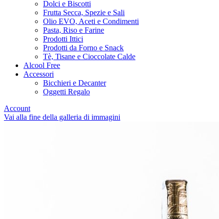
Dolci e Biscotti
Frutta Secca, Spezie e Sali
Olio EVO, Aceti e Condimenti
Pasta, Riso e Farine
Prodotti Ittici
Prodotti da Forno e Snack
Tè, Tisane e Cioccolate Calde
Alcool Free
Accessori
Bicchieri e Decanter
Oggetti Regalo
Account
Vai alla fine della galleria di immagini