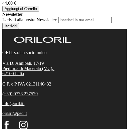
44,00 €
Aggiungi al Carrello
Newsletter
Iscriviti alla nostra Newsletter:
Iscriviti
ORIL s.r.l. a socio unico
Via D. Annibali, 17/19
Piediripa di Macerata (MC),
62100
Italia
C.F. e P.IVA 02131140432
(+39) 0733 237579
info@oril.it
orilsrl@pec.it