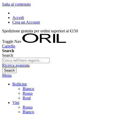
Salta al contenuto
Accedi
Crea un Account
Spedizione gratuita per ordini superiori ai €150
Toggle Nav
Carrello
Search
Search
Ricerca avanzata
Search
Menu
Bollicine
Bianco
Rosso
Rosé
Vini
Rosso
Bianco