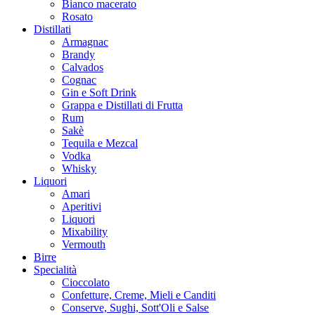
Bianco macerato
Rosato
Distillati
Armagnac
Brandy
Calvados
Cognac
Gin e Soft Drink
Grappa e Distillati di Frutta
Rum
Sakè
Tequila e Mezcal
Vodka
Whisky
Liquori
Amari
Aperitivi
Liquori
Mixability
Vermouth
Birre
Specialità
Cioccolato
Confetture, Creme, Mieli e Canditi
Conserve, Sughi, Sott'Oli e Salse