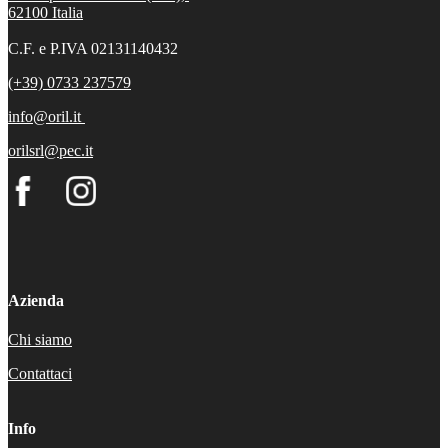
62100
Italia
C.F. e P.IVA 02131140432
(+39) 0733 237579
info@oril.it
orilsrl@pec.it
Azienda
Chi siamo
Contattaci
Info