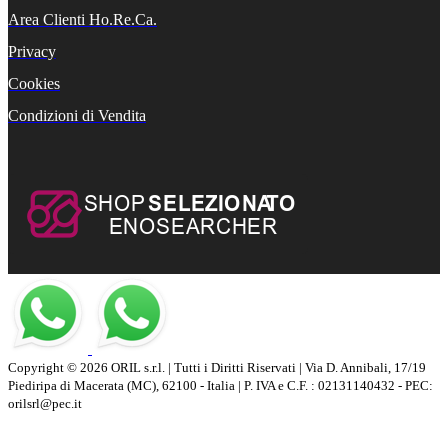
Area Clienti Ho.Re.Ca.
Privacy
Cookies
Condizioni di Vendita
Copyright © 2026 ORIL s.r.l. | Tutti i Diritti Riservati | Via D. Annibali, 17/19
Piediripa di Macerata (MC), 62100 - Italia | P. IVA e C.F. : 02131140432 - PEC:
orilsrl@pec.it