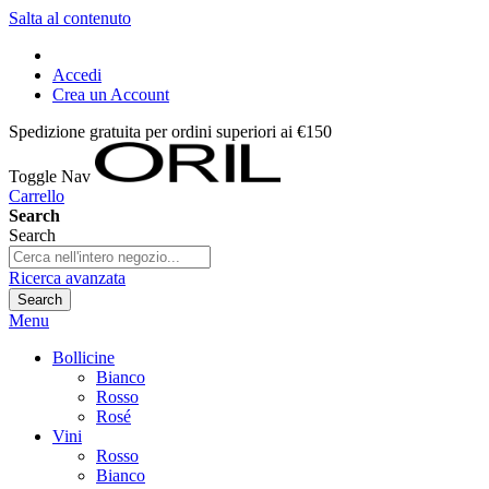
Salta al contenuto
Accedi
Crea un Account
Spedizione gratuita per ordini superiori ai €150
Toggle Nav
Carrello
Search
Search
Ricerca avanzata
Search
Menu
Bollicine
Bianco
Rosso
Rosé
Vini
Rosso
Bianco