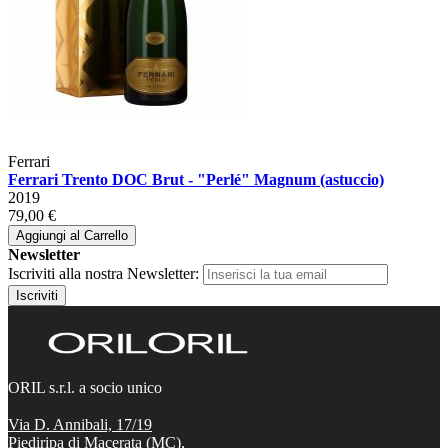
Ferrari
Ferrari Trento DOC Brut - "Perlé" Magnum (astuccio)
2019
79,00 €
Aggiungi al Carrello
Newsletter
Iscriviti alla nostra Newsletter:
Iscriviti
ORIL s.r.l. a socio unico
Via D. Annibali, 17/19
Piediripa di Macerata (MC),