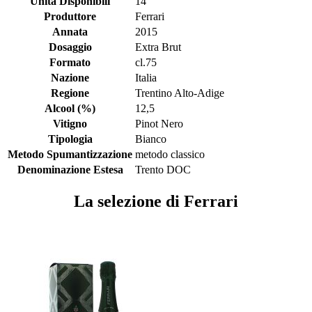
Unità Disponibili
14
Produttore
Ferrari
Annata
2015
Dosaggio
Extra Brut
Formato
cl.75
Nazione
Italia
Regione
Trentino Alto-Adige
Alcool (%)
12,5
Vitigno
Pinot Nero
Tipologia
Bianco
Metodo Spumantizzazione
metodo classico
Denominazione Estesa
Trento DOC
La selezione di Ferrari