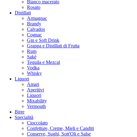
Bianco macerato
Rosato
Distillati
Armagnac
Brandy
Calvados
Cognac
Gin e Soft Drink
Grappa e Distillati di Frutta
Rum
Sakè
Tequila e Mezcal
Vodka
Whisky
Liquori
Amari
Aperitivi
Liquori
Mixability
Vermouth
Birre
Specialità
Cioccolato
Confetture, Creme, Mieli e Canditi
Conserve, Sughi, Sott'Oli e Salse