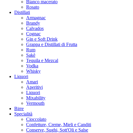
Bianco macerato
Rosato
Distillati
Armagnac
Brandy
Calvados
Cognac
Gin e Soft Drink
Grappa e Distillati di Frutta
Rum
Sakè
Tequila e Mezcal
Vodka
Whisky
Liquori
Amari
Aperitivi
Liquori
Mixability
Vermouth
Birre
Specialità
Cioccolato
Confetture, Creme, Mieli e Canditi
Conserve, Sughi, Sott'Oli e Salse