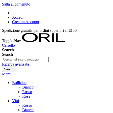
Salta al contenuto
Accedi
Crea un Account
Spedizione gratuita per ordini superiori ai €150
Toggle Nav
Carrello
Search
Search
Ricerca avanzata
Search
Menu
Bollicine
Bianco
Rosso
Rosé
Vini
Rosso
Bianco