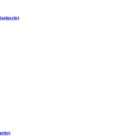
astuccio)
etto)