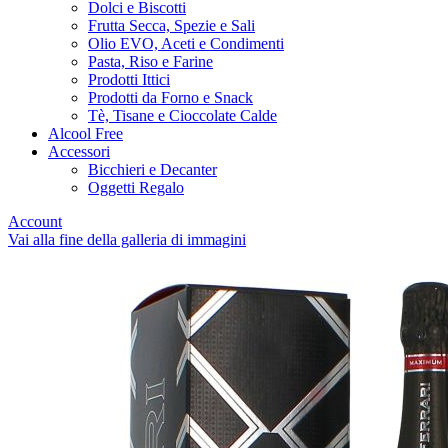
Dolci e Biscotti
Frutta Secca, Spezie e Sali
Olio EVO, Aceti e Condimenti
Pasta, Riso e Farine
Prodotti Ittici
Prodotti da Forno e Snack
Tè, Tisane e Cioccolate Calde
Alcool Free
Accessori
Bicchieri e Decanter
Oggetti Regalo
Account
Vai alla fine della galleria di immagini