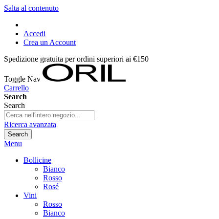
Salta al contenuto
Accedi
Crea un Account
Spedizione gratuita per ordini superiori ai €150
Toggle Nav
Carrello
Search
Search
Ricerca avanzata
Search
Menu
Bollicine
Bianco
Rosso
Rosé
Vini
Rosso
Bianco