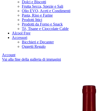
Dolci e Biscotti
Frutta Secca, Spezie e Sali
Olio EVO, Aceti e Condimenti
Pasta, Riso e Farine
Prodotti Ittici
Prodotti da Forno e Snack
Tè, Tisane e Cioccolate Calde
Alcool Free
Accessori
Bicchieri e Decanter
Oggetti Regalo
Account
Vai alla fine della galleria di immagini