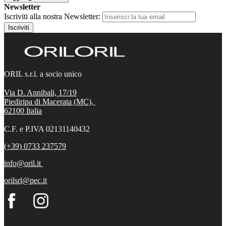
Newsletter
Iscriviti alla nostra Newsletter:
Iscriviti
ORIL s.r.l. a socio unico
Via D. Annibali, 17/19
Piediripa di Macerata (MC),
62100
Italia
C.F. e P.IVA 02131140432
(+39) 0733 237579
info@oril.it
orilsrl@pec.it