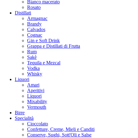
Bianco macerato
Rosato
Distillati
Armagnac
Brandy
Calvados
Cognac
Gin e Soft Drink
Grappa e Distillati di Frutta
Rum
Sakè
Tequila e Mezcal
Vodka
Whisky
Liquori
Amari
Aperitivi
Liquori
Mixability
Vermouth
Birre
Specialità
Cioccolato
Confetture, Creme, Mieli e Canditi
Conserve, Sughi, Sott'Oli e Salse