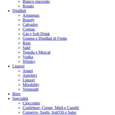
Bianco macerato
Rosato
Distillati
Armagnac
Brandy
Calvados
Cognac
Gin e Soft Drink
Grappa e Distillati di Frutta
Rum
Sakè
Tequila e Mezcal
Vodka
Whisky
Liquori
Amari
Aperitivi
Liquori
Mixability
Vermouth
Birre
Specialità
Cioccolato
Confetture, Creme, Mieli e Canditi
Conserve, Sughi, Sott'Oli e Salse