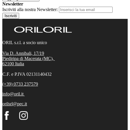
Newsletter
Iscriviti alla nostra Newsletter:
Iscriviti
ORIL s.r.l. a socio unico
Via D. Annibali, 17/19
Piediripa di Macerata (MC),
62100
Italia
C.F. e P.IVA 02131140432
(+39) 0733 237579
info@oril.it
orilsrl@pec.it