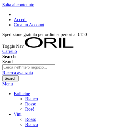
Salta al contenuto
Accedi
Crea un Account
Spedizione gratuita per ordini superiori ai €150
Toggle Nav
Carrello
Search
Search
Ricerca avanzata
Search
Menu
Bollicine
Bianco
Rosso
Rosé
Vini
Rosso
Bianco