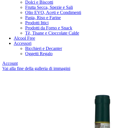
Dolci e Biscotti
Frutta Secca, Spezie e Sali
Olio EVO, Aceti e Condimenti
Pasta, Riso e Farine
Prodotti Ittici
Prodotti da Forno e Snack
Tè, Tisane e Cioccolate Calde
Alcool Free
Accessori
Bicchieri e Decanter
Oggetti Regalo
Account
Vai alla fine della galleria di immagini