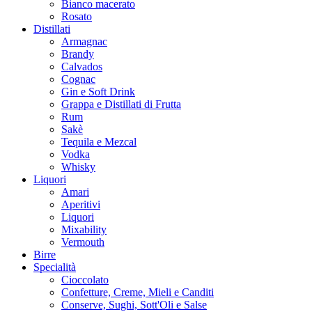
Bianco macerato
Rosato
Distillati
Armagnac
Brandy
Calvados
Cognac
Gin e Soft Drink
Grappa e Distillati di Frutta
Rum
Sakè
Tequila e Mezcal
Vodka
Whisky
Liquori
Amari
Aperitivi
Liquori
Mixability
Vermouth
Birre
Specialità
Cioccolato
Confetture, Creme, Mieli e Canditi
Conserve, Sughi, Sott'Oli e Salse