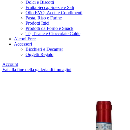
Dolci e Biscotti
Frutta Secca, Spezie e Sali
Olio EVO, Aceti e Condimenti
Pasta, Riso e Farine
Prodotti Ittici
Prodotti da Forno e Snack
Tè, Tisane e Cioccolate Calde
Alcool Free
Accessori
Bicchieri e Decanter
Oggetti Regalo
Account
Vai alla fine della galleria di immagini