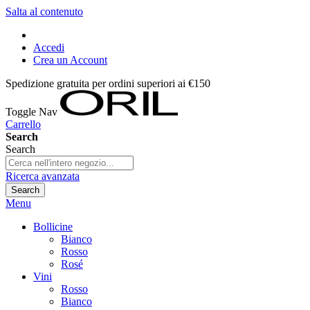
Salta al contenuto
Accedi
Crea un Account
Spedizione gratuita per ordini superiori ai €150
Toggle Nav
Carrello
Search
Search
Ricerca avanzata
Search
Menu
Bollicine
Bianco
Rosso
Rosé
Vini
Rosso
Bianco