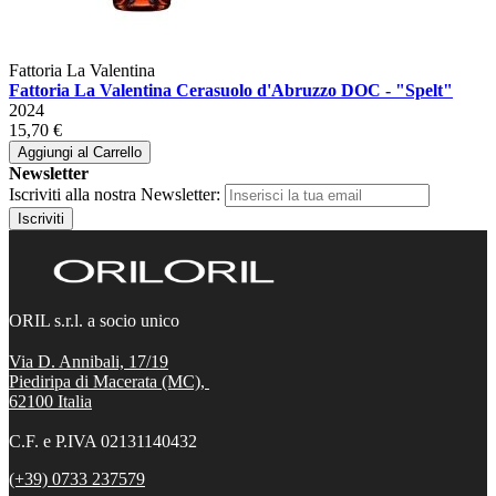
Fattoria La Valentina
Fattoria La Valentina Cerasuolo d'Abruzzo DOC - "Spelt"
2024
15,70 €
Aggiungi al Carrello
Newsletter
Iscriviti alla nostra Newsletter:
Iscriviti
ORIL s.r.l. a socio unico
Via D. Annibali, 17/19
Piediripa di Macerata (MC),
62100
Italia
C.F. e P.IVA 02131140432
(+39) 0733 237579