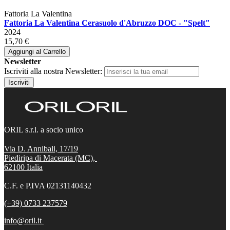
Fattoria La Valentina
Fattoria La Valentina Cerasuolo d'Abruzzo DOC - "Spelt"
2024
15,70 €
Aggiungi al Carrello
Newsletter
Iscriviti alla nostra Newsletter:
Iscriviti
ORIL s.r.l. a socio unico
Via D. Annibali, 17/19
Piediripa di Macerata (MC),
62100
Italia
C.F. e P.IVA 02131140432
(+39) 0733 237579
info@oril.it