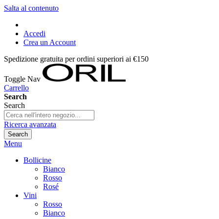
Salta al contenuto
Accedi
Crea un Account
Spedizione gratuita per ordini superiori ai €150
Toggle Nav
Carrello
Search
Search
Ricerca avanzata
Search
Menu
Bollicine
Bianco
Rosso
Rosé
Vini
Rosso
Bianco