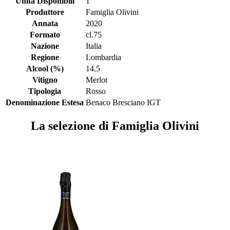
Unità Disponibili
1
Produttore
Famiglia Olivini
Annata
2020
Formato
cl.75
Nazione
Italia
Regione
Lombardia
Alcool (%)
14,5
Vitigno
Merlot
Tipologia
Rosso
Denominazione Estesa
Benaco Bresciano IGT
La selezione di Famiglia Olivini