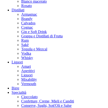
Bianco macerato
Rosato
Distillati
Armagnac
Brandy
Calvados
Cognac
Gin e Soft Drink
Grappa e Distillati di Frutta
Rum
Sakè
Tequila e Mezcal
Vodka
Whisky
Liquori
Amari
Aperitivi
Liquori
Mixability
Vermouth
Birre
Specialità
Cioccolato
Confetture, Creme, Mieli e Canditi
Conserve, Sughi, Sott'Oli e Salse