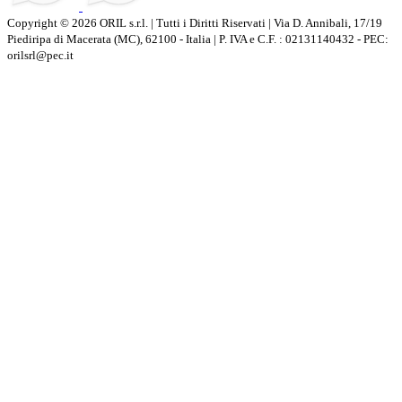
Copyright © 2026 ORIL s.r.l. | Tutti i Diritti Riservati | Via D. Annibali, 17/19
Piediripa di Macerata (MC), 62100 - Italia | P. IVA e C.F. : 02131140432 - PEC:
orilsrl@pec.it