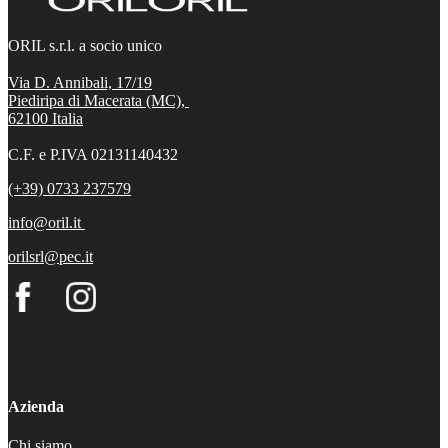
ORIL s.r.l. a socio unico
Via D. Annibali, 17/19
Piediripa di Macerata (MC),
62100
Italia
C.F. e P.IVA 02131140432
(+39) 0733 237579
info@oril.it
orilsrl@pec.it
Azienda
Chi siamo