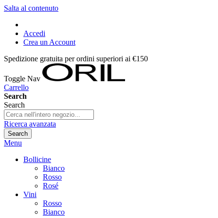
Salta al contenuto
Accedi
Crea un Account
Spedizione gratuita per ordini superiori ai €150
Toggle Nav
Carrello
Search
Search
Ricerca avanzata
Search
Menu
Bollicine
Bianco
Rosso
Rosé
Vini
Rosso
Bianco