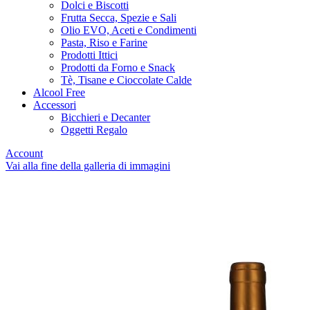
Dolci e Biscotti
Frutta Secca, Spezie e Sali
Olio EVO, Aceti e Condimenti
Pasta, Riso e Farine
Prodotti Ittici
Prodotti da Forno e Snack
Tè, Tisane e Cioccolate Calde
Alcool Free
Accessori
Bicchieri e Decanter
Oggetti Regalo
Account
Vai alla fine della galleria di immagini