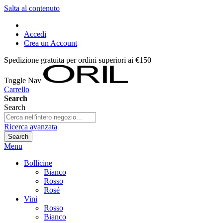
Salta al contenuto
Accedi
Crea un Account
Spedizione gratuita per ordini superiori ai €150
Toggle Nav
Carrello
Search
Search
Ricerca avanzata
Search
Menu
Bollicine
Bianco
Rosso
Rosé
Vini
Rosso
Bianco