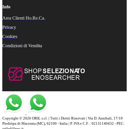
Info
Area Clienti Ho.Re.Ca.
Privacy
Cookies
Condizioni di Vendita
Copyright © 2026 ORIL s.r.l. | Tutti i Diritti Riservati | Via D. Annibali, 17/19
Piediripa di Macerata (MC), 62100 - Italia | P. IVA e C.F. : 02131140432 - PEC:
orilsrl@pec.it