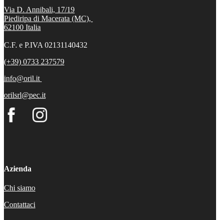
Via D. Annibali, 17/19
Piediripa di Macerata (MC),
62100
Italia
C.F. e P.IVA 02131140432
(+39) 0733 237579
info@oril.it
orilsrl@pec.it
Azienda
Chi siamo
Contattaci