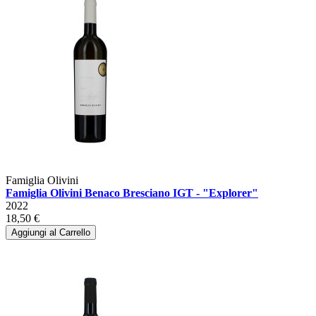
Famiglia Olivini
Famiglia Olivini Benaco Bresciano IGT - "Explorer"
2022
18,50 €
Aggiungi al Carrello