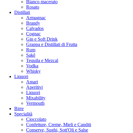
Bianco macerato
Rosato
Distillati
Armagnac
Brandy
Calvados
Cognac
Gin e Soft Drink
Grappa e Distillati di Frutta
Rum
Sakè
Tequila e Mezcal
Vodka
Whisky
Liquori
Amari
Aperitivi
Liquori
Mixability
Vermouth
Birre
Specialità
Cioccolato
Confetture, Creme, Mieli e Canditi
Conserve, Sughi, Sott'Oli e Salse