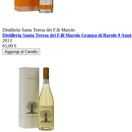
Distilleria Santa Teresa dei F.lli Marolo
Distilleria Santa Teresa dei F.lli Marolo Grappa di Barolo 9 Anni
2013
65,00 €
Aggiungi al Carrello