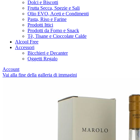
Dolci e Biscotti
Frutta Secca, Spezie e Sali
Olio EVO, Aceti e Condimenti
Pasta, Riso e Farine
Prodotti Ittici
Prodotti da Forno e Snack
Tè, Tisane e Cioccolate Calde
Alcool Free
Accessori
Bicchieri e Decanter
Oggetti Regalo
Account
Vai alla fine della galleria di immagini