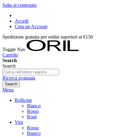
Salta al contenuto
Accedi
Crea un Account
Spedizione gratuita per ordini superiori ai €150
Toggle Nav
Carrello
Search
Search
Ricerca avanzata
Search
Menu
Bollicine
Bianco
Rosso
Rosé
Vini
Rosso
Bianco