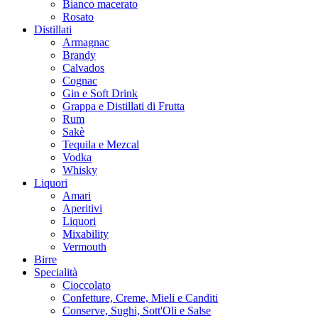
Bianco macerato
Rosato
Distillati
Armagnac
Brandy
Calvados
Cognac
Gin e Soft Drink
Grappa e Distillati di Frutta
Rum
Sakè
Tequila e Mezcal
Vodka
Whisky
Liquori
Amari
Aperitivi
Liquori
Mixability
Vermouth
Birre
Specialità
Cioccolato
Confetture, Creme, Mieli e Canditi
Conserve, Sughi, Sott'Oli e Salse