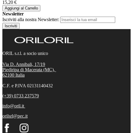
15,20 €
Aggiungi al Carrello
Newsletter
Iscriviti alla nostra Newsletter:
Iscriviti
ORIL s.r.l. a socio unico
Via D. Annibali, 17/19
Piediripa di Macerata (MC),
62100
Italia
C.F. e P.IVA 02131140432
(+39) 0733 237579
info@oril.it
orilsrl@pec.it