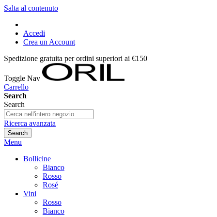
Salta al contenuto
Accedi
Crea un Account
Spedizione gratuita per ordini superiori ai €150
Toggle Nav
Carrello
Search
Search
Ricerca avanzata
Search
Menu
Bollicine
Bianco
Rosso
Rosé
Vini
Rosso
Bianco