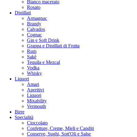
Bianco macerato
Rosato
Distillati
Armagnac
Brandy
Calvados
Cognac
Gin e Soft Drink
Grappa e Distillati di Frutta
Rum
Sakè
Tequila e Mezcal
Vodka
Whisky
Liquori
Amari
Aperitivi
Liquori
Mixability
Vermouth
Birre
Specialità
Cioccolato
Confetture, Creme, Mieli e Canditi
Conserve, Sughi, Sott'Oli e Salse