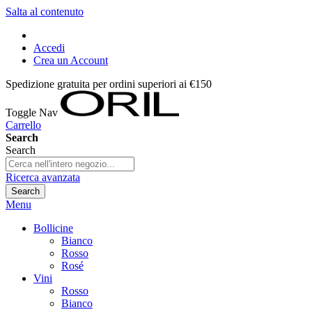
Salta al contenuto
Accedi
Crea un Account
Spedizione gratuita per ordini superiori ai €150
Toggle Nav
Carrello
Search
Search
Ricerca avanzata
Search
Menu
Bollicine
Bianco
Rosso
Rosé
Vini
Rosso
Bianco