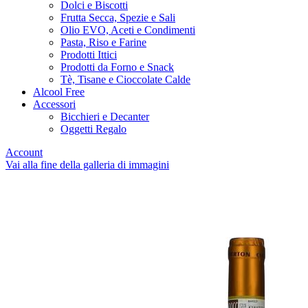
Dolci e Biscotti
Frutta Secca, Spezie e Sali
Olio EVO, Aceti e Condimenti
Pasta, Riso e Farine
Prodotti Ittici
Prodotti da Forno e Snack
Tè, Tisane e Cioccolate Calde
Alcool Free
Accessori
Bicchieri e Decanter
Oggetti Regalo
Account
Vai alla fine della galleria di immagini