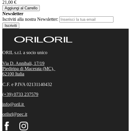
21,00 €
Aggiungi al Carrello
Newsletter
Iscriviti alla nostra Newsletter:
Iscriviti
ORIL s.r.l. a socio unico
Via D. Annibali, 17/19
Piediripa di Macerata (MC),
62100
Italia
C.F. e P.IVA 02131140432
(+39) 0733 237579
info@oril.it
orilsrl@pec.it