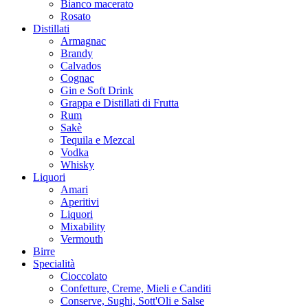
Bianco macerato
Rosato
Distillati
Armagnac
Brandy
Calvados
Cognac
Gin e Soft Drink
Grappa e Distillati di Frutta
Rum
Sakè
Tequila e Mezcal
Vodka
Whisky
Liquori
Amari
Aperitivi
Liquori
Mixability
Vermouth
Birre
Specialità
Cioccolato
Confetture, Creme, Mieli e Canditi
Conserve, Sughi, Sott'Oli e Salse