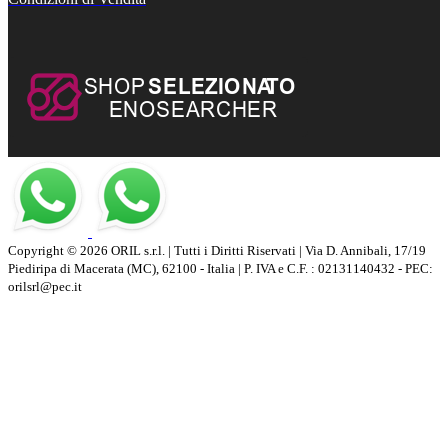
Copyright © 2026 ORIL s.r.l. | Tutti i Diritti Riservati | Via D. Annibali, 17/19
Piediripa di Macerata (MC), 62100 - Italia | P. IVA e C.F. : 02131140432 - PEC:
orilsrl@pec.it