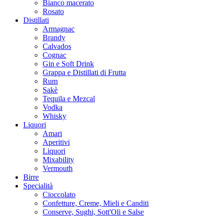
Bianco macerato
Rosato
Distillati
Armagnac
Brandy
Calvados
Cognac
Gin e Soft Drink
Grappa e Distillati di Frutta
Rum
Sakè
Tequila e Mezcal
Vodka
Whisky
Liquori
Amari
Aperitivi
Liquori
Mixability
Vermouth
Birre
Specialità
Cioccolato
Confetture, Creme, Mieli e Canditi
Conserve, Sughi, Sott'Oli e Salse