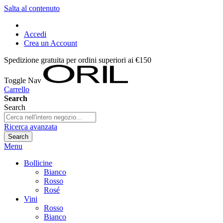
Salta al contenuto
Accedi
Crea un Account
Spedizione gratuita per ordini superiori ai €150
Toggle Nav
Carrello
Search
Search
Ricerca avanzata
Search
Menu
Bollicine
Bianco
Rosso
Rosé
Vini
Rosso
Bianco