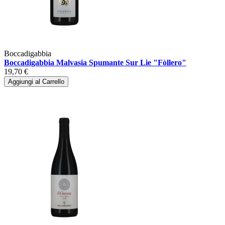
Boccadigabbia
Boccadigabbia Malvasia Spumante Sur Lie "Fòllero"
19,70 €
Aggiungi al Carrello