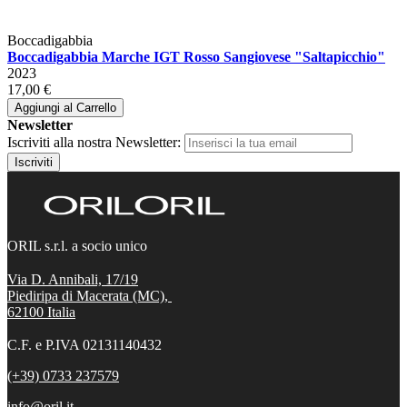
Boccadigabbia
Boccadigabbia Marche IGT Rosso Sangiovese "Saltapicchio"
2023
17,00 €
Aggiungi al Carrello
Newsletter
Iscriviti alla nostra Newsletter:
Iscriviti
ORIL s.r.l. a socio unico
Via D. Annibali, 17/19
Piediripa di Macerata (MC),
62100
Italia
C.F. e P.IVA 02131140432
(+39) 0733 237579
info@oril.it