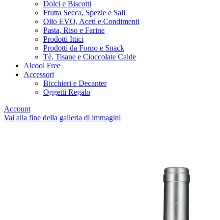
Dolci e Biscotti
Frutta Secca, Spezie e Sali
Olio EVO, Aceti e Condimenti
Pasta, Riso e Farine
Prodotti Ittici
Prodotti da Forno e Snack
Tè, Tisane e Cioccolate Calde
Alcool Free
Accessori
Bicchieri e Decanter
Oggetti Regalo
Account
Vai alla fine della galleria di immagini