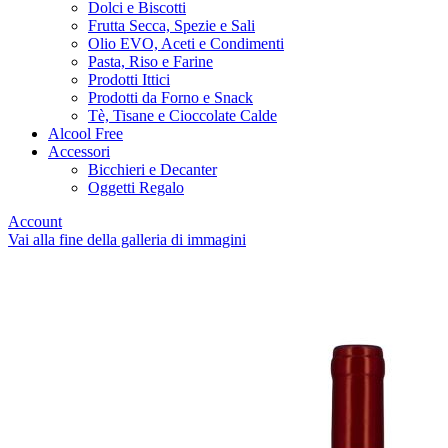
Dolci e Biscotti
Frutta Secca, Spezie e Sali
Olio EVO, Aceti e Condimenti
Pasta, Riso e Farine
Prodotti Ittici
Prodotti da Forno e Snack
Tè, Tisane e Cioccolate Calde
Alcool Free
Accessori
Bicchieri e Decanter
Oggetti Regalo
Account
Vai alla fine della galleria di immagini