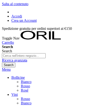
Salta al contenuto
Accedi
Crea un Account
Spedizione gratuita per ordini superiori ai €150
Toggle Nav
Carrello
Search
Search
Ricerca avanzata
Search
Menu
Bollicine
Bianco
Rosso
Rosé
Vini
Rosso
Bianco