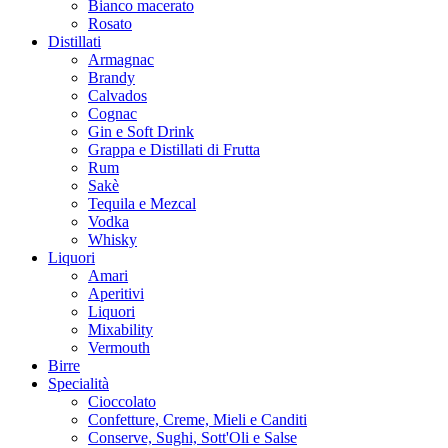
Bianco macerato
Rosato
Distillati
Armagnac
Brandy
Calvados
Cognac
Gin e Soft Drink
Grappa e Distillati di Frutta
Rum
Sakè
Tequila e Mezcal
Vodka
Whisky
Liquori
Amari
Aperitivi
Liquori
Mixability
Vermouth
Birre
Specialità
Cioccolato
Confetture, Creme, Mieli e Canditi
Conserve, Sughi, Sott'Oli e Salse