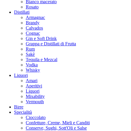
Bianco macerato
Rosato
Distillati
Armagnac
Brandy
Calvados
Cognac
Gin e Soft Drink
Grappa e Distillati di Frutta
Rum
Sakè
Tequila e Mezcal
Vodka
Whisky
Liquori
Amari
Aperitivi
Liquori
Mixability
Vermouth
Birre
Specialità
Cioccolato
Confetture, Creme, Mieli e Canditi
Conserve, Sughi, Sott'Oli e Salse