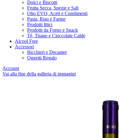
Dolci e Biscotti
Frutta Secca, Spezie e Sali
Olio EVO, Aceti e Condimenti
Pasta, Riso e Farine
Prodotti Ittici
Prodotti da Forno e Snack
Tè, Tisane e Cioccolate Calde
Alcool Free
Accessori
Bicchieri e Decanter
Oggetti Regalo
Account
Vai alla fine della galleria di immagini