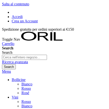
Salta al contenuto
Accedi
Crea un Account
Spedizione gratuita per ordini superiori ai €150
Toggle Nav
Carrello
Search
Search
Ricerca avanzata
Search
Menu
Bollicine
Bianco
Rosso
Rosé
Vini
Rosso
Bianco