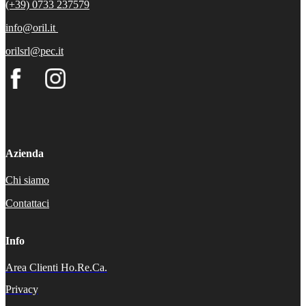
(+39) 0733 237579
info@oril.it
orilsrl@pec.it
Azienda
Chi siamo
Contattaci
Info
Area Clienti Ho.Re.Ca.
Privacy