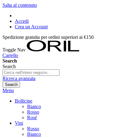
Salta al contenuto
Accedi
Crea un Account
Spedizione gratuita per ordini superiori ai €150
Toggle Nav
Carrello
Search
Search
Ricerca avanzata
Search
Menu
Bollicine
Bianco
Rosso
Rosé
Vini
Rosso
Bianco