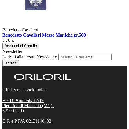
Benedetto Cavalieri
Benedetto Cavalieri Mezze Maniche gr.500
3,70 €
Aggiungi al Carrello
Newsletter
Iscriviti alla nostra Newsletter:
Iscriviti
ORIL s.r.l. a socio unico
Via D. Annibali, 17/19
Piediripa di Macerata (MC),
62100
Italia
C.F. e P.IVA 02131140432