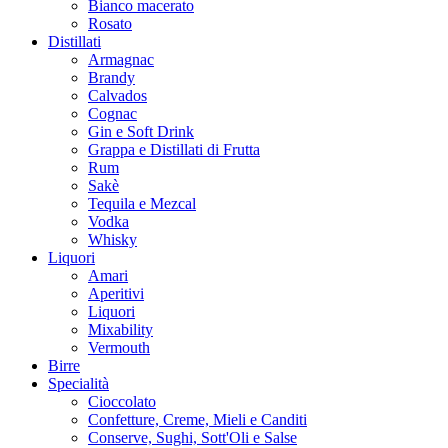
Bianco macerato
Rosato
Distillati
Armagnac
Brandy
Calvados
Cognac
Gin e Soft Drink
Grappa e Distillati di Frutta
Rum
Sakè
Tequila e Mezcal
Vodka
Whisky
Liquori
Amari
Aperitivi
Liquori
Mixability
Vermouth
Birre
Specialità
Cioccolato
Confetture, Creme, Mieli e Canditi
Conserve, Sughi, Sott'Oli e Salse