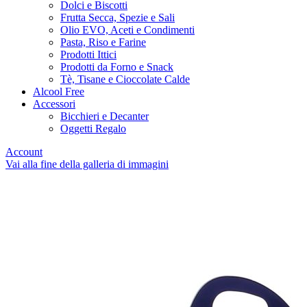
Dolci e Biscotti
Frutta Secca, Spezie e Sali
Olio EVO, Aceti e Condimenti
Pasta, Riso e Farine
Prodotti Ittici
Prodotti da Forno e Snack
Tè, Tisane e Cioccolate Calde
Alcool Free
Accessori
Bicchieri e Decanter
Oggetti Regalo
Account
Vai alla fine della galleria di immagini