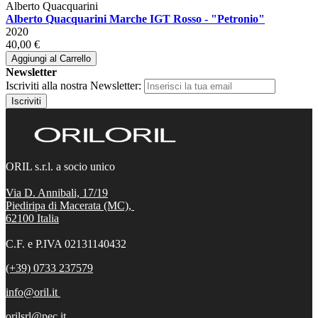
Alberto Quacquarini
Alberto Quacquarini Marche IGT Rosso - "Petronio"
2020
40,00 €
Aggiungi al Carrello
Newsletter
Iscriviti alla nostra Newsletter:
Iscriviti
ORIL s.r.l. a socio unico
Via D. Annibali, 17/19
Piediripa di Macerata (MC),
62100
Italia
C.F. e P.IVA 02131140432
(+39) 0733 237579
info@oril.it
orilsrl@pec.it