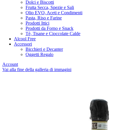
Dolci e Biscotti
Frutta Secca, Spezie e Sali
Olio EVO, Aceti e Condimenti
Pasta, Riso e Farine
Prodotti Ittici
Prodotti da Forno e Snack
Tè, Tisane e Cioccolate Calde
Alcool Free
Accessori
Bicchieri e Decanter
Oggetti Regalo
Account
Vai alla fine della galleria di immagini