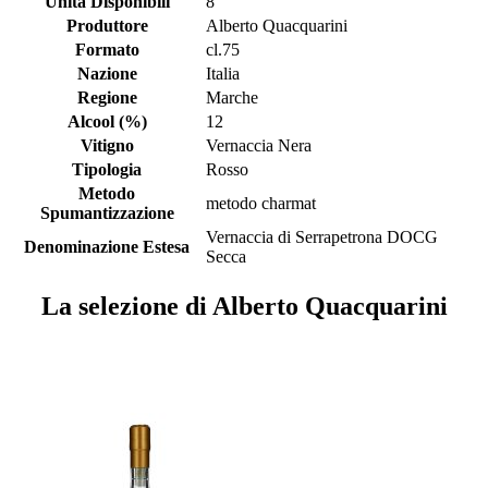
Unità Disponibili
8
Produttore
Alberto Quacquarini
Formato
cl.75
Nazione
Italia
Regione
Marche
Alcool (%)
12
Vitigno
Vernaccia Nera
Tipologia
Rosso
Metodo
metodo charmat
Spumantizzazione
Vernaccia di Serrapetrona DOCG
Denominazione Estesa
Secca
La selezione di Alberto Quacquarini