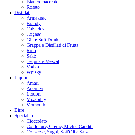
Bianco macerato
Rosato
Distillati
Armagnac
Brandy
Calvados
Cognac
Gin e Soft Drink
Grappa e Distillati di Frutta
Rum
Sakè
Tequila e Mezcal
Vodka
Whisky
Liquori
Amari
Aperitivi
Liquori
Mixability
Vermouth
Birre
Specialità
Cioccolato
Confetture, Creme, Mieli e Canditi
Conserve, Sughi, Sott'Oli e Salse