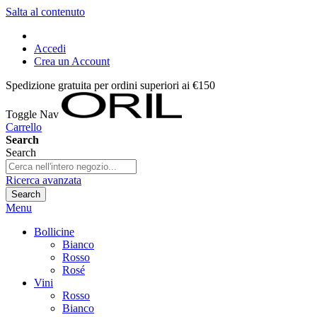
Salta al contenuto
Accedi
Crea un Account
Spedizione gratuita per ordini superiori ai €150
Toggle Nav
Carrello
Search
Search
Ricerca avanzata
Search
Menu
Bollicine
Bianco
Rosso
Rosé
Vini
Rosso
Bianco