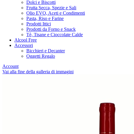
Dolci e Biscotti
Frutta Secca, Spezie e Sali
Olio EVO, Aceti e Condimenti
Pasta, Riso e Farine
Prodotti Ittici
Prodotti da Forno e Snack
Tè, Tisane e Cioccolate Calde
Alcool Free
Accessori
Bicchieri e Decanter
Oggetti Regalo
Account
Vai alla fine della galleria di immagini