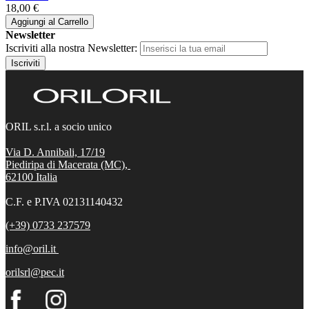
18,00 €
Aggiungi al Carrello
Newsletter
Iscriviti alla nostra Newsletter:
Iscriviti
ORIL s.r.l. a socio unico
Via D. Annibali, 17/19
Piediripa di Macerata (MC),
62100
Italia
C.F. e P.IVA 02131140432
(+39) 0733 237579
info@oril.it
orilsrl@pec.it