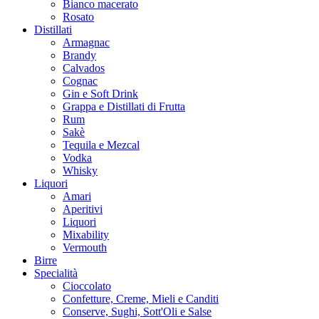
Bianco macerato
Rosato
Distillati
Armagnac
Brandy
Calvados
Cognac
Gin e Soft Drink
Grappa e Distillati di Frutta
Rum
Sakè
Tequila e Mezcal
Vodka
Whisky
Liquori
Amari
Aperitivi
Liquori
Mixability
Vermouth
Birre
Specialità
Cioccolato
Confetture, Creme, Mieli e Canditi
Conserve, Sughi, Sott'Oli e Salse