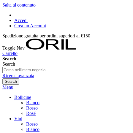
Salta al contenuto
Accedi
Crea un Account
Spedizione gratuita per ordini superiori ai €150
Toggle Nav
Carrello
Search
Search
Ricerca avanzata
Search
Menu
Bollicine
Bianco
Rosso
Rosé
Vini
Rosso
Bianco