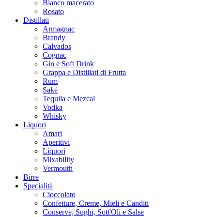
Bianco macerato
Rosato
Distillati
Armagnac
Brandy
Calvados
Cognac
Gin e Soft Drink
Grappa e Distillati di Frutta
Rum
Sakè
Tequila e Mezcal
Vodka
Whisky
Liquori
Amari
Aperitivi
Liquori
Mixability
Vermouth
Birre
Specialità
Cioccolato
Confetture, Creme, Mieli e Canditi
Conserve, Sughi, Sott'Oli e Salse