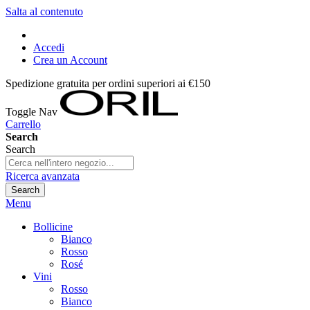
Salta al contenuto
Accedi
Crea un Account
Spedizione gratuita per ordini superiori ai €150
Toggle Nav
Carrello
Search
Search
Ricerca avanzata
Search
Menu
Bollicine
Bianco
Rosso
Rosé
Vini
Rosso
Bianco