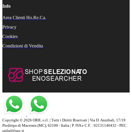
Info
Area Clienti Ho.Re.Ca.
Privacy
Cookies
Condizioni di Vendita
Copyright © 2026 ORIL s.r.l. | Tutti i Diritti Riservati | Via D. Annibali, 17/19
Piediripa di Macerata (MC), 62100 - Italia | P. IVA e C.F. : 02131140432 - PEC:
orilsrl@pec.it