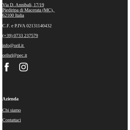
Via D. Annibali, 17/19
Piediripa di Macerata (MC),
62100
Italia
C.F. e P.IVA 02131140432
(+39) 0733 237579
info@oril.it
orilsrl@pec.it
Azienda
Chi siamo
Contattaci