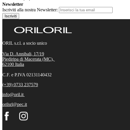
Newsletter
Iscriviti alla nostra Newsletter:
Iscriviti
ORIL s.r.l. a socio unico
Via D. Annibali, 17/19
Piediripa di Macerata (MC),
62100
Italia
C.F. e P.IVA 02131140432
(+39) 0733 237579
info@oril.it
orilsrl@pec.it