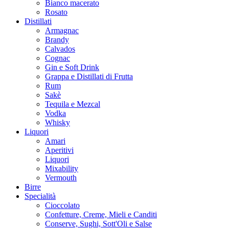
Bianco macerato
Rosato
Distillati
Armagnac
Brandy
Calvados
Cognac
Gin e Soft Drink
Grappa e Distillati di Frutta
Rum
Sakè
Tequila e Mezcal
Vodka
Whisky
Liquori
Amari
Aperitivi
Liquori
Mixability
Vermouth
Birre
Specialità
Cioccolato
Confetture, Creme, Mieli e Canditi
Conserve, Sughi, Sott'Oli e Salse