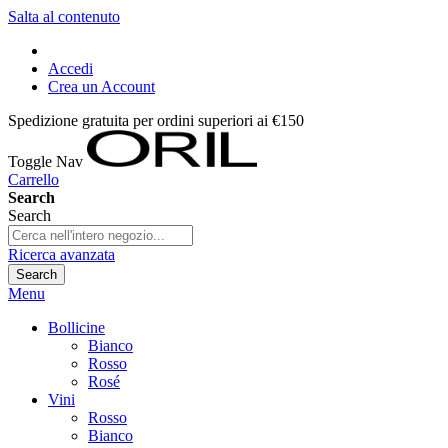
Salta al contenuto
Accedi
Crea un Account
Spedizione gratuita per ordini superiori ai €150
Toggle Nav
Carrello
Search
Search
Ricerca avanzata
Search
Menu
Bollicine
Bianco
Rosso
Rosé
Vini
Rosso
Bianco