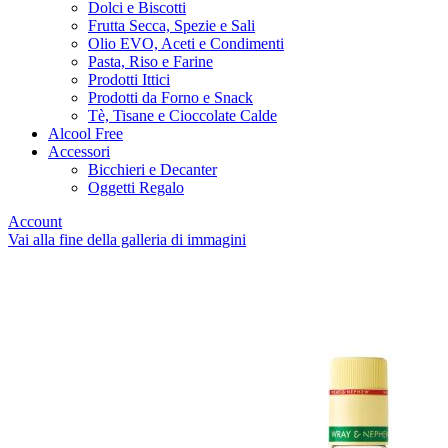
Dolci e Biscotti
Frutta Secca, Spezie e Sali
Olio EVO, Aceti e Condimenti
Pasta, Riso e Farine
Prodotti Ittici
Prodotti da Forno e Snack
Tè, Tisane e Cioccolate Calde
Alcool Free
Accessori
Bicchieri e Decanter
Oggetti Regalo
Account
Vai alla fine della galleria di immagini