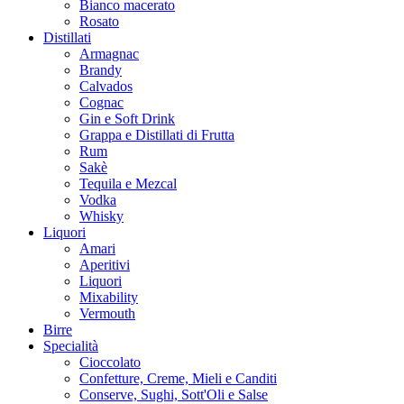
Bianco macerato
Rosato
Distillati
Armagnac
Brandy
Calvados
Cognac
Gin e Soft Drink
Grappa e Distillati di Frutta
Rum
Sakè
Tequila e Mezcal
Vodka
Whisky
Liquori
Amari
Aperitivi
Liquori
Mixability
Vermouth
Birre
Specialità
Cioccolato
Confetture, Creme, Mieli e Canditi
Conserve, Sughi, Sott'Oli e Salse