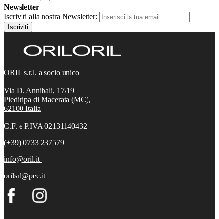
Newsletter
Iscriviti alla nostra Newsletter:
Iscriviti
ORIL s.r.l. a socio unico
Via D. Annibali, 17/19
Piediripa di Macerata (MC),
62100
Italia
C.F. e P.IVA 02131140432
(+39) 0733 237579
info@oril.it
orilsrl@pec.it