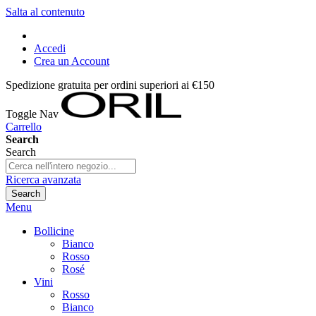
Salta al contenuto
Accedi
Crea un Account
Spedizione gratuita per ordini superiori ai €150
Toggle Nav
Carrello
Search
Search
Ricerca avanzata
Search
Menu
Bollicine
Bianco
Rosso
Rosé
Vini
Rosso
Bianco