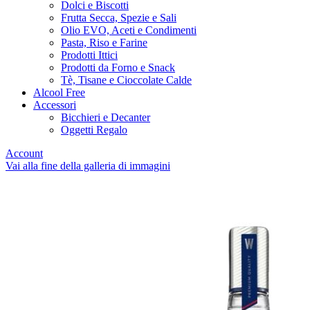
Dolci e Biscotti
Frutta Secca, Spezie e Sali
Olio EVO, Aceti e Condimenti
Pasta, Riso e Farine
Prodotti Ittici
Prodotti da Forno e Snack
Tè, Tisane e Cioccolate Calde
Alcool Free
Accessori
Bicchieri e Decanter
Oggetti Regalo
Account
Vai alla fine della galleria di immagini