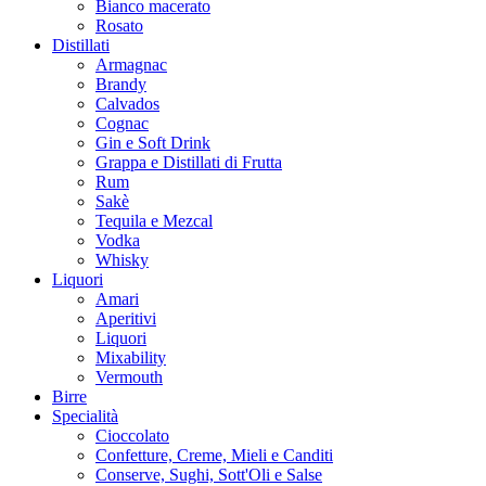
Bianco macerato
Rosato
Distillati
Armagnac
Brandy
Calvados
Cognac
Gin e Soft Drink
Grappa e Distillati di Frutta
Rum
Sakè
Tequila e Mezcal
Vodka
Whisky
Liquori
Amari
Aperitivi
Liquori
Mixability
Vermouth
Birre
Specialità
Cioccolato
Confetture, Creme, Mieli e Canditi
Conserve, Sughi, Sott'Oli e Salse