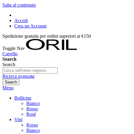
Salta al contenuto
Accedi
Crea un Account
Spedizione gratuita per ordini superiori ai €150
Toggle Nav
Carrello
Search
Search
Ricerca avanzata
Search
Menu
Bollicine
Bianco
Rosso
Rosé
Vini
Rosso
Bianco