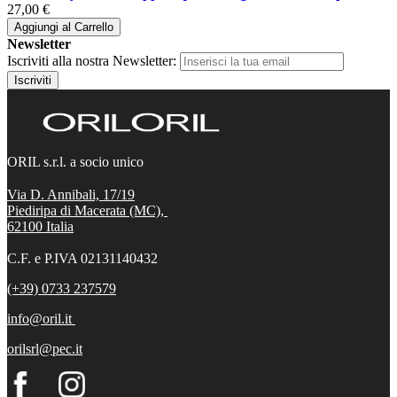
27,00 €
Aggiungi al Carrello
Newsletter
Iscriviti alla nostra Newsletter:
Iscriviti
ORIL s.r.l. a socio unico
Via D. Annibali, 17/19
Piediripa di Macerata (MC),
62100
Italia
C.F. e P.IVA 02131140432
(+39) 0733 237579
info@oril.it
orilsrl@pec.it