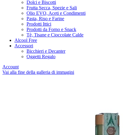
Dolci e Biscotti
Frutta Secca, Spezie e Sali
Olio EVO, Aceti e Condimenti
Pasta, Riso e Farine
Prodotti Ittici
Prodotti da Forno e Snack
Tè, Tisane e Cioccolate Calde
Alcool Free
Accessori
Bicchieri e Decanter
Oggetti Regalo
Account
Vai alla fine della galleria di immagini