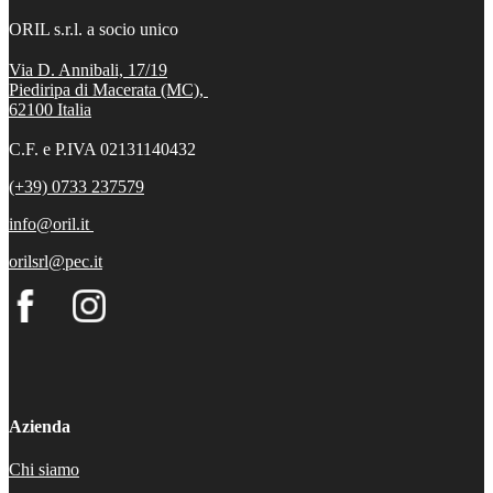
ORIL s.r.l. a socio unico
Via D. Annibali, 17/19
Piediripa di Macerata (MC),
62100
Italia
C.F. e P.IVA 02131140432
(+39) 0733 237579
info@oril.it
orilsrl@pec.it
Azienda
Chi siamo