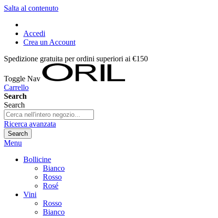
Salta al contenuto
Accedi
Crea un Account
Spedizione gratuita per ordini superiori ai €150
Toggle Nav
Carrello
Search
Search
Ricerca avanzata
Search
Menu
Bollicine
Bianco
Rosso
Rosé
Vini
Rosso
Bianco