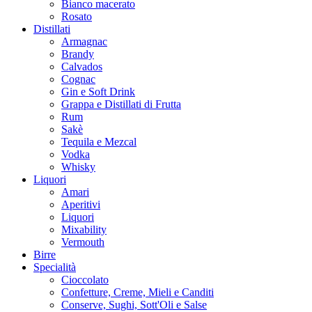
Bianco macerato
Rosato
Distillati
Armagnac
Brandy
Calvados
Cognac
Gin e Soft Drink
Grappa e Distillati di Frutta
Rum
Sakè
Tequila e Mezcal
Vodka
Whisky
Liquori
Amari
Aperitivi
Liquori
Mixability
Vermouth
Birre
Specialità
Cioccolato
Confetture, Creme, Mieli e Canditi
Conserve, Sughi, Sott'Oli e Salse