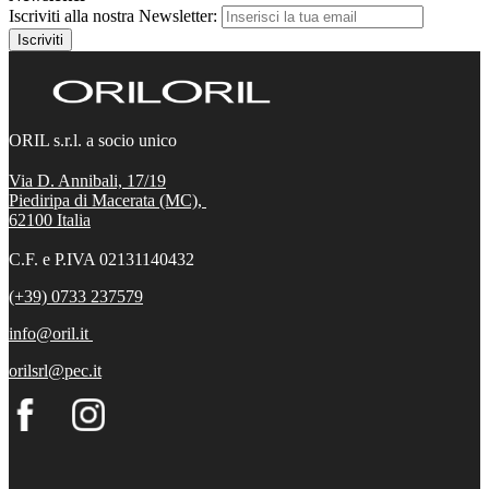
Iscriviti alla nostra Newsletter:
Iscriviti
ORIL s.r.l. a socio unico
Via D. Annibali, 17/19
Piediripa di Macerata (MC),
62100
Italia
C.F. e P.IVA 02131140432
(+39) 0733 237579
info@oril.it
orilsrl@pec.it