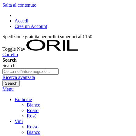
Salta al contenuto
Accedi
Crea un Account
Spedizione gratuita per ordini superiori ai €150
Toggle Nav
Carrello
Search
Search
Ricerca avanzata
Search
Menu
Bollicine
Bianco
Rosso
Rosé
Vini
Rosso
Bianco