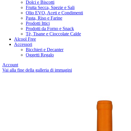
Dolci e Biscotti
Frutta Secca, Spezie e Sali
Olio EVO, Aceti e Condimenti
Pasta, Riso e Farine
Prodotti Ittici
Prodotti da Forno e Snack
Tè, Tisane e Cioccolate Calde
Alcool Free
Accessori
Bicchieri e Decanter
Oggetti Regalo
Account
Vai alla fine della galleria di immagini