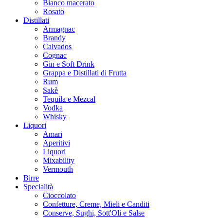
Bianco macerato
Rosato
Distillati
Armagnac
Brandy
Calvados
Cognac
Gin e Soft Drink
Grappa e Distillati di Frutta
Rum
Sakè
Tequila e Mezcal
Vodka
Whisky
Liquori
Amari
Aperitivi
Liquori
Mixability
Vermouth
Birre
Specialità
Cioccolato
Confetture, Creme, Mieli e Canditi
Conserve, Sughi, Sott'Oli e Salse