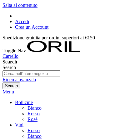
Salta al contenuto
Accedi
Crea un Account
Spedizione gratuita per ordini superiori ai €150
Toggle Nav
Carrello
Search
Search
Ricerca avanzata
Search
Menu
Bollicine
Bianco
Rosso
Rosé
Vini
Rosso
Bianco