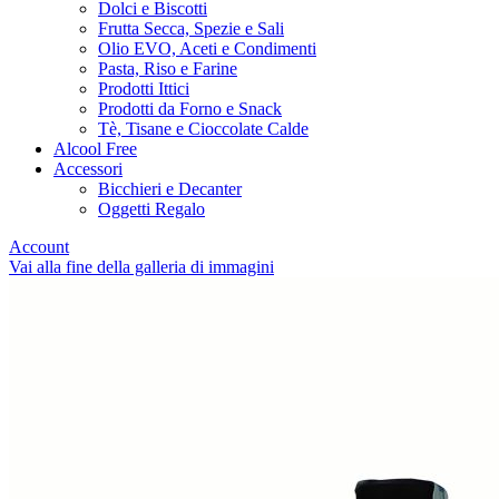
Dolci e Biscotti
Frutta Secca, Spezie e Sali
Olio EVO, Aceti e Condimenti
Pasta, Riso e Farine
Prodotti Ittici
Prodotti da Forno e Snack
Tè, Tisane e Cioccolate Calde
Alcool Free
Accessori
Bicchieri e Decanter
Oggetti Regalo
Account
Vai alla fine della galleria di immagini