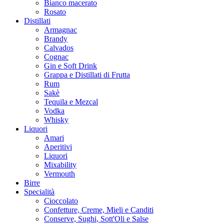
Bianco macerato
Rosato
Distillati
Armagnac
Brandy
Calvados
Cognac
Gin e Soft Drink
Grappa e Distillati di Frutta
Rum
Sakè
Tequila e Mezcal
Vodka
Whisky
Liquori
Amari
Aperitivi
Liquori
Mixability
Vermouth
Birre
Specialità
Cioccolato
Confetture, Creme, Mieli e Canditi
Conserve, Sughi, Sott'Oli e Salse