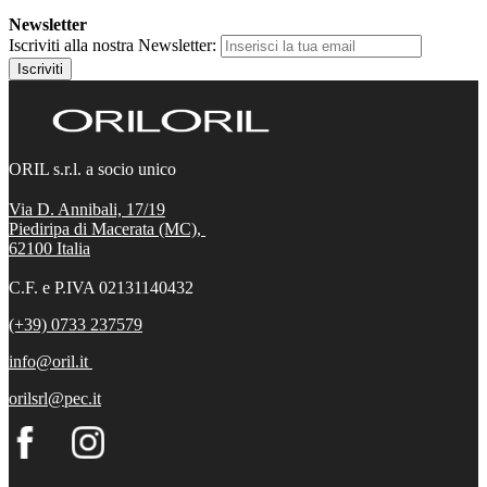
Newsletter
Iscriviti alla nostra Newsletter:
Iscriviti
ORIL s.r.l. a socio unico
Via D. Annibali, 17/19
Piediripa di Macerata (MC),
62100
Italia
C.F. e P.IVA 02131140432
(+39) 0733 237579
info@oril.it
orilsrl@pec.it