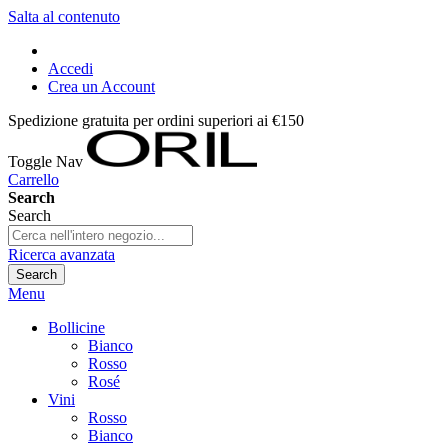
Salta al contenuto
Accedi
Crea un Account
Spedizione gratuita per ordini superiori ai €150
Toggle Nav
Carrello
Search
Search
Ricerca avanzata
Search
Menu
Bollicine
Bianco
Rosso
Rosé
Vini
Rosso
Bianco