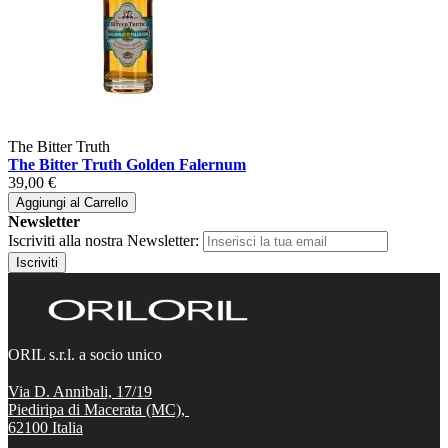
The Bitter Truth
The Bitter Truth Golden Falernum
39,00 €
Aggiungi al Carrello
Newsletter
Iscriviti alla nostra Newsletter:
Iscriviti
ORIL s.r.l. a socio unico
Via D. Annibali, 17/19
Piediripa di Macerata (MC),
62100
Italia