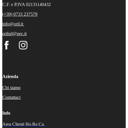
C.F. e P.IVA 02131140432
(+39) 0733 237579
info@oril.it
orilsrl@pec.it
Azienda
Chi siamo
Contattaci
Info
Area Clienti Ho.Re.Ca.