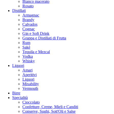
Bianco macerato
Rosato
Distillati
Armagnac
Brandy
Calvados
Cognac
Gin e Soft Drink
Grappa e Distillati di Frutta
Rum
Sakè
Tequila e Mezcal
Vodka
Whisky
Liquori
Amari
Aperitivi
Liquori
Mixability
Vermouth
Birre
Specialità
Cioccolato
Confetture, Creme, Mieli e Canditi
Conserve, Sughi, Sott'Oli e Salse