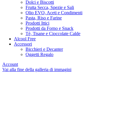
Dolci e Biscotti
Frutta Secca, Spezie e Sali
Olio EVO, Aceti e Condimenti
Pasta, Riso e Farine
Prodotti Ittici
Prodotti da Forno e Snack
Tè, Tisane e Cioccolate Calde
Alcool Free
Accessori
Bicchieri e Decanter
Oggetti Regalo
Account
Vai alla fine della galleria di immagini