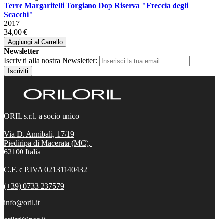
Terre Margaritelli Torgiano Dop Riserva "Freccia degli
Scacchi"
2017
34,00 €
Aggiungi al Carrello
Newsletter
Iscriviti alla nostra Newsletter:
Iscriviti
ORIL s.r.l. a socio unico
Via D. Annibali, 17/19
Piediripa di Macerata (MC),
62100
Italia
C.F. e P.IVA 02131140432
(+39) 0733 237579
info@oril.it