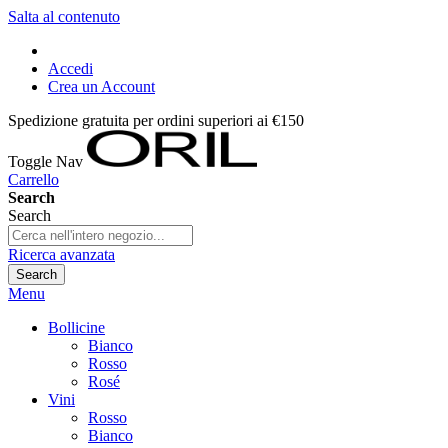
Salta al contenuto
Accedi
Crea un Account
Spedizione gratuita per ordini superiori ai €150
Toggle Nav
Carrello
Search
Search
Ricerca avanzata
Search
Menu
Bollicine
Bianco
Rosso
Rosé
Vini
Rosso
Bianco