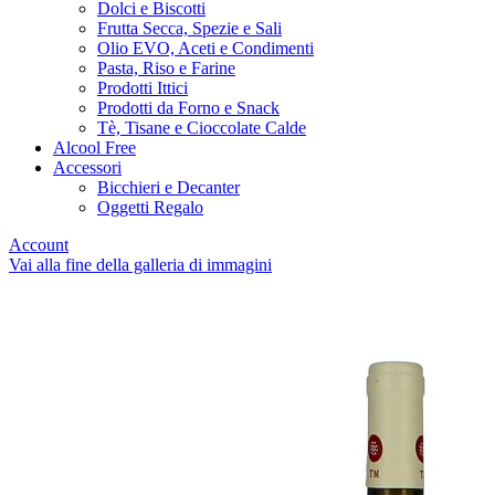
Dolci e Biscotti
Frutta Secca, Spezie e Sali
Olio EVO, Aceti e Condimenti
Pasta, Riso e Farine
Prodotti Ittici
Prodotti da Forno e Snack
Tè, Tisane e Cioccolate Calde
Alcool Free
Accessori
Bicchieri e Decanter
Oggetti Regalo
Account
Vai alla fine della galleria di immagini