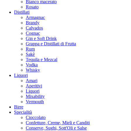
Bianco macerato
Rosato
Distillati
Armagnac
Brandy
Calvados
Cognac
Gin e Soft Drink
Grappa e Distillati di Frutta
Rum
Sakè
Tequila e Mezcal
Vodka
Whisky
Liquori
Amari
Aperitivi
Liquori
Mixability
Vermouth
Birre
Specialità
Cioccolato
Confetture, Creme, Mieli e Canditi
Conserve, Sughi, Sott'Oli e Salse