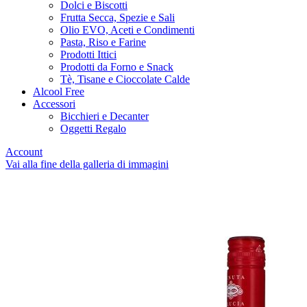
Dolci e Biscotti
Frutta Secca, Spezie e Sali
Olio EVO, Aceti e Condimenti
Pasta, Riso e Farine
Prodotti Ittici
Prodotti da Forno e Snack
Tè, Tisane e Cioccolate Calde
Alcool Free
Accessori
Bicchieri e Decanter
Oggetti Regalo
Account
Vai alla fine della galleria di immagini