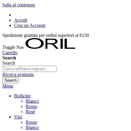
Salta al contenuto
Accedi
Crea un Account
Spedizione gratuita per ordini superiori ai €150
Toggle Nav
Carrello
Search
Search
Ricerca avanzata
Search
Menu
Bollicine
Bianco
Rosso
Rosé
Vini
Rosso
Bianco