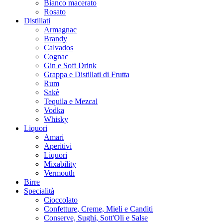
Bianco macerato
Rosato
Distillati
Armagnac
Brandy
Calvados
Cognac
Gin e Soft Drink
Grappa e Distillati di Frutta
Rum
Sakè
Tequila e Mezcal
Vodka
Whisky
Liquori
Amari
Aperitivi
Liquori
Mixability
Vermouth
Birre
Specialità
Cioccolato
Confetture, Creme, Mieli e Canditi
Conserve, Sughi, Sott'Oli e Salse