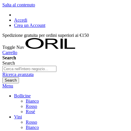
Salta al contenuto
Accedi
Crea un Account
Spedizione gratuita per ordini superiori ai €150
Toggle Nav
Carrello
Search
Search
Ricerca avanzata
Search
Menu
Bollicine
Bianco
Rosso
Rosé
Vini
Rosso
Bianco