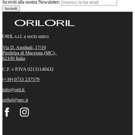
Iscriviti alla nostra Newsletter:
Iscriviti
ORIL s.r.l. a socio unico
Via D. Annibali, 17/19
Piediripa di Macerata (MC),
62100
Italia
C.F. e P.IVA 02131140432
(+39) 0733 237579
info@oril.it
orilsrl@pec.it