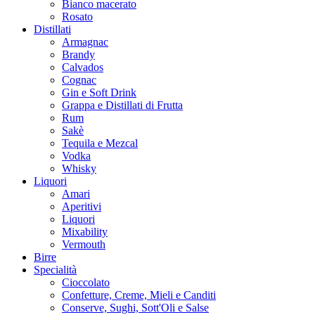
Bianco macerato
Rosato
Distillati
Armagnac
Brandy
Calvados
Cognac
Gin e Soft Drink
Grappa e Distillati di Frutta
Rum
Sakè
Tequila e Mezcal
Vodka
Whisky
Liquori
Amari
Aperitivi
Liquori
Mixability
Vermouth
Birre
Specialità
Cioccolato
Confetture, Creme, Mieli e Canditi
Conserve, Sughi, Sott'Oli e Salse