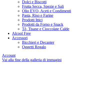
Dolci e Biscotti
Frutta Secca, Spezie e Sali
Olio EVO, Aceti e Condimenti
Pasta, Riso e Farine
Prodotti Ittici
Prodotti da Forno e Snack
Tè, Tisane e Cioccolate Calde
Alcool Free
Accessori
Bicchieri e Decanter
Oggetti Regalo
Account
Vai alla fine della galleria di immagini