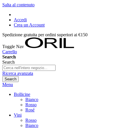
Salta al contenuto
Accedi
Crea un Account
Spedizione gratuita per ordini superiori ai €150
Toggle Nav
Carrello
Search
Search
Ricerca avanzata
Search
Menu
Bollicine
Bianco
Rosso
Rosé
Vini
Rosso
Bianco