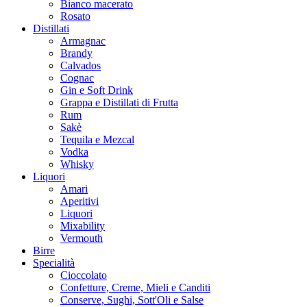
Bianco macerato
Rosato
Distillati
Armagnac
Brandy
Calvados
Cognac
Gin e Soft Drink
Grappa e Distillati di Frutta
Rum
Sakè
Tequila e Mezcal
Vodka
Whisky
Liquori
Amari
Aperitivi
Liquori
Mixability
Vermouth
Birre
Specialità
Cioccolato
Confetture, Creme, Mieli e Canditi
Conserve, Sughi, Sott'Oli e Salse