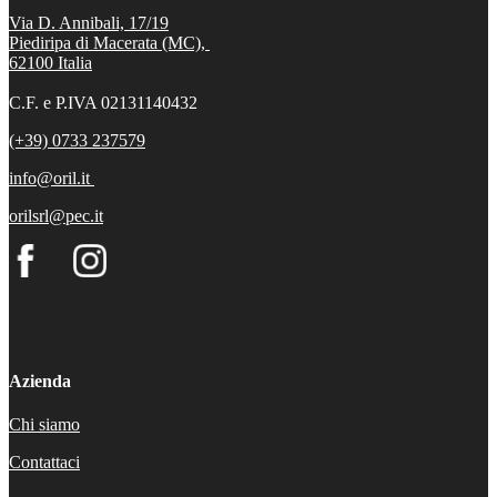
Via D. Annibali, 17/19
Piediripa di Macerata (MC),
62100
Italia
C.F. e P.IVA 02131140432
(+39) 0733 237579
info@oril.it
orilsrl@pec.it
Azienda
Chi siamo
Contattaci