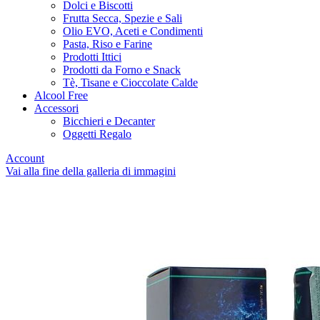
Dolci e Biscotti
Frutta Secca, Spezie e Sali
Olio EVO, Aceti e Condimenti
Pasta, Riso e Farine
Prodotti Ittici
Prodotti da Forno e Snack
Tè, Tisane e Cioccolate Calde
Alcool Free
Accessori
Bicchieri e Decanter
Oggetti Regalo
Account
Vai alla fine della galleria di immagini