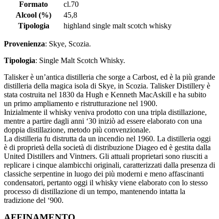
Formato
cl.70
Alcool (%)
45,8
Tipologia
highland single malt scotch whisky
Provenienza
: Skye, Scozia.
Tipologia
: Single Malt Scotch Whisky.
Talisker è un’antica distilleria che sorge a Carbost, ed è la più grande
distilleria della magica isola di Skye, in Scozia. Talisker Distillery è
stata costruita nel 1830 da Hugh e Kenneth MacAskill e ha subito
un primo ampliamento e ristrutturazione nel 1900.
Inizialmente il whisky veniva prodotto con una tripla distillazione,
mentre a partire dagli anni ‘30 iniziò ad essere elaborato con una
doppia distillazione, metodo più convenzionale.
La distilleria fu distrutta da un incendio nel 1960. La distilleria oggi
è di proprietà della società di distribuzione Diageo ed è gestita dalla
United Distillers and Vintners. Gli attuali proprietari sono riusciti a
replicare i cinque alambicchi originali, caratterizzati dalla presenza di
classiche serpentine in luogo dei più moderni e meno affascinanti
condensatori, pertanto oggi il whisky viene elaborato con lo stesso
processo di distillazione di un tempo, mantenendo intatta la
tradizione del ‘900.
AFFINAMENTO