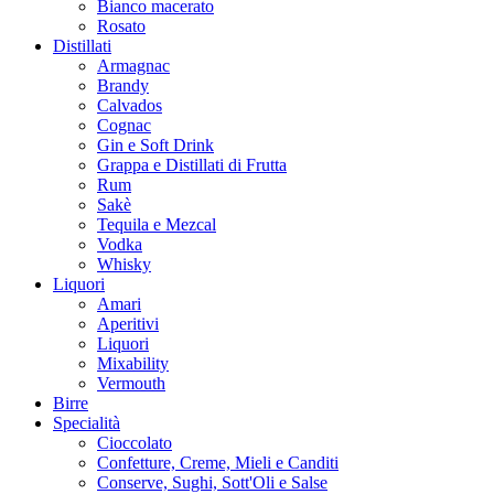
Bianco macerato
Rosato
Distillati
Armagnac
Brandy
Calvados
Cognac
Gin e Soft Drink
Grappa e Distillati di Frutta
Rum
Sakè
Tequila e Mezcal
Vodka
Whisky
Liquori
Amari
Aperitivi
Liquori
Mixability
Vermouth
Birre
Specialità
Cioccolato
Confetture, Creme, Mieli e Canditi
Conserve, Sughi, Sott'Oli e Salse