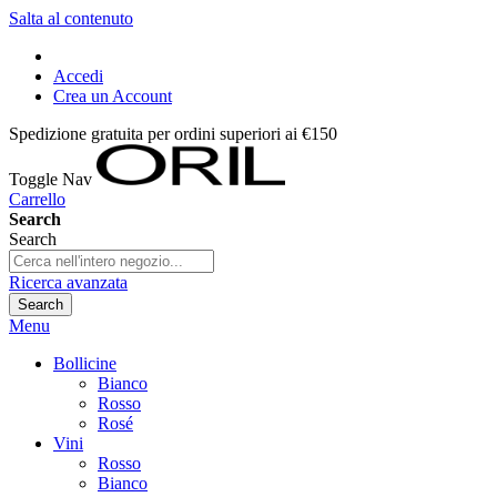
Salta al contenuto
Accedi
Crea un Account
Spedizione gratuita per ordini superiori ai €150
Toggle Nav
Carrello
Search
Search
Ricerca avanzata
Search
Menu
Bollicine
Bianco
Rosso
Rosé
Vini
Rosso
Bianco